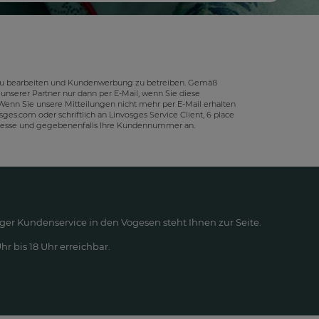
e zu bearbeiten und Kundenwerbung zu betreiben. Gemäß
unserer Partner nur dann per E-Mail, wenn Sie diese
Wenn Sie unsere Mitteilungen nicht mehr per E-Mail erhalten
sges.com
oder schriftlich an Linvosges Service Client, 6 place
Adresse und gegebenenfalls Ihre Kundennummer an.
ger Kundenservice in den Vogesen steht Ihnen zur Seite.
r bis 18 Uhr erreichbar.