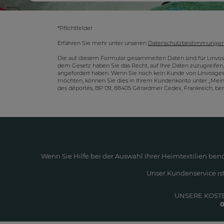
*Pflichtfelder
Erfahren Sie mehr unter unseren
Datenschutzbestimmunge
Die auf diesem Formular gesammelten Daten sind für Linvos
dem Gesetz haben Sie das Recht, auf Ihre Daten zuzugreifen,
angefordert haben. Wenn Sie noch kein Kunde von Linvosges s
möchten, können Sie dies in Ihrem Kundenkonto unter „Mei
des déportés, BP 09, 88405 Gérardmer Cedex, Frankreich, be
Wenn Sie Hilfe bei der Auswahl Ihrer Heimtextilien ben
Unser Kundenservice ist
UNSERE KOST
0