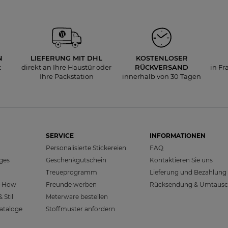
N
LIEFERUNG
MIT DHL
KOSTENLOSER
t
direkt an Ihre Haustür oder
RÜCKVERSAND
in Fr
Ihre Packstation
innerhalb von 30 Tagen
SERVICE
INFORMATIONEN
Personalisierte Stickereien
FAQ
sges
Geschenkgutschein
Kontaktieren Sie uns
Treueprogramm
Lieferung und Bezahlung
w-How
Freunde werben
Rücksendung & Umtaus
 Stil
Meterware bestellen
ataloge
Stoffmuster anfordern