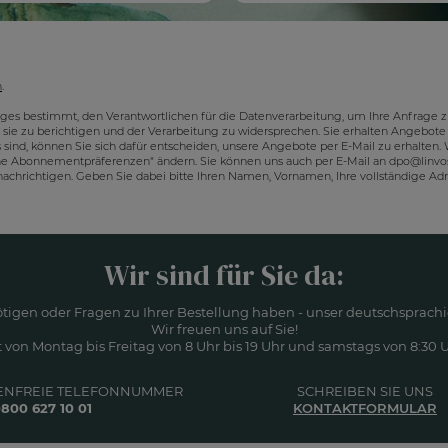
n
.
ges bestimmt, den Verantwortlichen für die Datenverarbeitung, um Ihre Anfrag
 sie zu berichtigen und der Verarbeitung zu widersprechen. Sie erhalten Angebote 
ind, können Sie sich dafür entscheiden, unsere Angebote per E-Mail zu erhalten. 
ne Abonnementpräferenzen“ ändern. Sie können uns auch per E-Mail an
dpo@linvo
nachrichtigen. Geben Sie dabei bitte Ihren Namen, Vornamen, Ihre vollständige 
Wir sind für Sie da:
ötigen oder Fragen zu Ihrer Bestellung haben - unser deutschsprachi
Wir freuen uns auf Sie!
 von Montag bis Freitag von 8 Uhr bis 19 Uhr und samstags von 8:30 Uh
ENFREIE TELEFONNUMMER
SCHREIBEN SIE UNS
800 627 10 01
KONTAKTFORMULAR