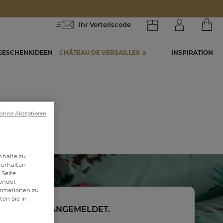
Ihr Vorteilscode
GESCHENKIDEEN
CHÂTEAU DE VERSAILLES 🌷
INSPIRATION
 ohne Akzeptieren
nhalte zu
 erhalten
 Seite
wendet
formationen zu
ten Sie in
BIN BEREITS ANGEMELDET.