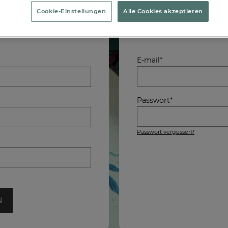
ugang zum VIP-Sale zu
Ich melde mich m
Cookie-Einstellungen
Alle Cookies akzeptieren
E-mail*
Passwort*
Passwort vergessen?
N