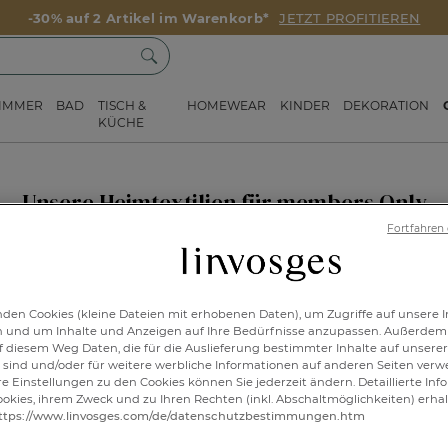
-30% auf 2 Artikel im Warenkorb*
JETZT PROFITIEREN
ZIMMER
BAD
TISCH &
HOMEWEAR
KINDER
DEKORATION
KÜCHE
Unsere Heimtextilien für members Only
Linvosges VIP-Sale
Fortfahren
den Cookies (kleine Dateien mit erhobenen Daten), um Zugriffe auf unsere I
n und um Inhalte und Anzeigen auf Ihre Bedürfnisse anzupassen. Außerdem
f diesem Weg Daten, die für die Auslieferung bestimmter Inhalte auf unserer
sind und/oder für weitere werbliche Informationen auf anderen Seiten ver
re Einstellungen zu den Cookies können Sie jederzeit ändern. Detaillierte In
okies, ihrem Zweck und zu Ihren Rechten (inkl. Abschaltmöglichkeiten) erhal
ttps://www.linvosges.com/de/datenschutzbestimmungen.htm
ICH 