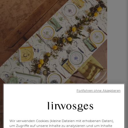
2 Tischsets
Fortfahren ohne Akzeptieren
Kleine Gemüsegeschichten
€ 25,-
Ab
Wir verwenden Cookies (kleine Dateien mit erhobenen Daten),
um Zugriffe auf unsere Inhalte zu analysieren und um Inhalte