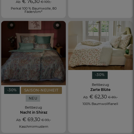
€ 76,30
Ab
€ 109,-
Perkal 100 % Baumwolle, 80
Fäden/cm²
-30%
Bettbezug
Zarte Blüte
-30%
SAISON-NEUHEIT
€ 62,30
Ab
€ 89,-
NEU
100% Baumwollflanell
Bettbezug
Nacht in Shiraz
€ 69,30
Ab
€ 99,-
Kaschmirmustern