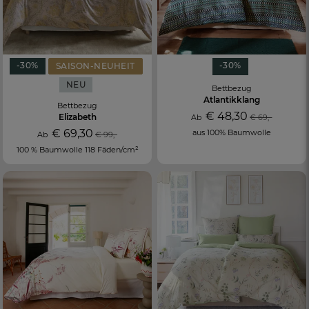
-30%
-30%
SAISON-NEUHEIT
NEU
Bettbezug
Atlantikklang
Bettbezug
€ 48,30
Elizabeth
Ab
€ 69,-
€ 69,30
aus 100% Baumwolle
Ab
€ 99,-
100 % Baumwolle 118 Fäden/cm²