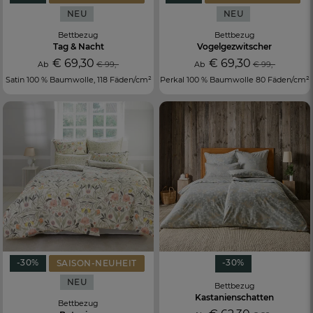
NEU
NEU
Bettbezug
Bettbezug
Tag & Nacht
Vogelgezwitscher
€ 69,30
€ 69,30
Ab
€ 99,-
Ab
€ 99,-
Satin 100 % Baumwolle, 118 Fäden/cm²
Perkal 100 % Baumwolle 80 Fäden/cm²
-30%
-30%
SAISON-NEUHEIT
NEU
Bettbezug
Kastanienschatten
Bettbezug