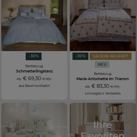
-30%
-30%
SAISON-NEUHEIT
NEU
Bettbezug
Schmetterlingstanz
Bettbezug
€ 69,30
Marie-Antoinette im Trianon
Ab
€ 99,-
€ 83,30
aus Baumwollsatin
Ab
€ 119,-
Linvosges x Versailles
FR
DE
AT
BE
CH