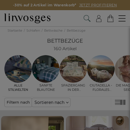
-30% auf 2 Artikel im Warenkorb*
JETZT PROFITIEREN
Startseite
Schlafen
Bettwäsche
Bettbezüge
BETTBEZÜGE
160 Artikel
Alle
Sanfte
Spaziergang
Ciutadella -
Die Mag
Stilwelten
Blautöne
in der
Florales
Sei
Provence
Design für Ihr
Schlafzimer
Sortieren nach
Filtern nach