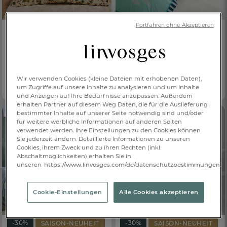
Fortfahren ohne Akzeptieren
-30%
-30%
SAISON-NEUHEIT
NEU
Bettbezug
Zauberahorn
Bettbezug
€ 62,30
Wolkenreise
Ab
€ 89,-
€ 34,30
100 % Baumwollflanell
Wir verwenden Cookies (kleine Dateien mit erhobenen Daten),
Ab
€ 49,-
um Zugriffe auf unsere Inhalte zu analysieren und um Inhalte
100 % Baumwolle, 57 Fäden/cm²
und Anzeigen auf Ihre Bedürfnisse anzupassen. Außerdem
erhalten Partner auf diesem Weg Daten, die für die Auslieferung
bestimmter Inhalte auf unserer Seite notwendig sind und/oder
für weitere werbliche Informationen auf anderen Seiten
verwendet werden. Ihre Einstellungen zu den Cookies können
Sie jederzeit ändern. Detaillierte Informationen zu unseren
Cookies, ihrem Zweck und zu Ihren Rechten (inkl.
Abschaltmöglichkeiten) erhalten Sie in
unseren
https://www.linvosges.com/de/datenschutzbestimmungen.
Cookie-Einstellungen
Alle Cookies akzeptieren
-30%
-30%
SAISON-NEUHEIT
SAISON-NEUHEIT