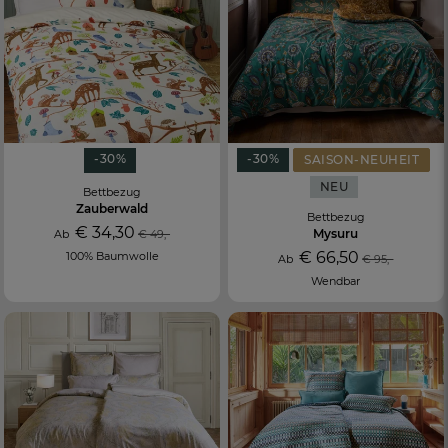
-30%
-30%
SAISON-NEUHEIT
NEU
Bettbezug
Zauberwald
Bettbezug
€ 34,30
Mysuru
Ab
€ 49,-
€ 66,50
100% Baumwolle
Ab
€ 95,-
Wendbar