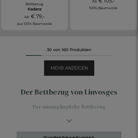
€ 105,-
Ab
Bettbezug
100% Baumwolle
Kadenz
€ 79,-
Ab
aus 100% Baumwolle
30 von 160 Produkten
MEHR ANZEIGEN
Der Bettbezug von Linvosges
Der unumgängliche Bettbezug
_x000D_ Sowohl für die Großen als auch für die Kleineren ist der
Bettbezug ein zentrales Element des Schlafzimmers. Was gibt es
Schöneres, als sich am Ende des Tages in ein hübsches
Bettwäsche-Set
zu kuscheln? Egal, ob Sie es schlicht oder
farbenfroh mögen, das Schlafzimmer ist ein Raum, in dem Sie
Kundenbewertungen