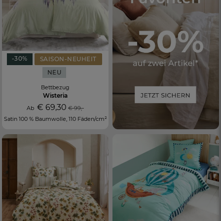
-30%
SAISON-NEUHEIT
NEU
Bettbezug
Wisteria
€ 69,30
Ab
€ 99,-
Satin 100 % Baumwolle, 110 Fäden/cm²