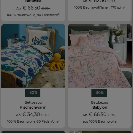
€ 62,30
Botanica
Ab
€ 89,-
€ 66,50
100% Baumwollflanell, 170 g/m²
Ab
€ 95,-
100 % Baumwolle, 80 Fäden/cm²
-30%
-30%
Bettbezug
Bettbezug
Fischschwarm
Babylon
€ 34,30
€ 66,50
Ab
€ 49,-
Ab
€ 95,-
100 % Baumwolle 80 Fäden/cm²
aus 100% Baumwolle