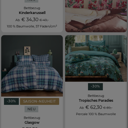
Bettbezug
Kinderkarussell
€ 34,30
Ab
€ 49,-
100 % Baumwolle, 57 Fäden/cm²
-30%
Bettbezug
Tropisches Paradies
-30%
SAISON-NEUHEIT
€ 62,30
Ab
€ 89,-
NEU
Percale 100 % Baumwolle
Bettbezug
Glasgow