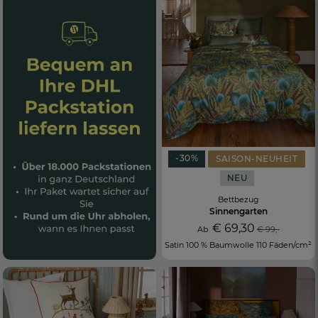
-30%
SAISON-NEUHEIT
NEU
Bettbezug
Sinnengarten
€ 69,30
Ab
€ 99,-
Satin 100 % Baumwolle 110 Fäden/cm²