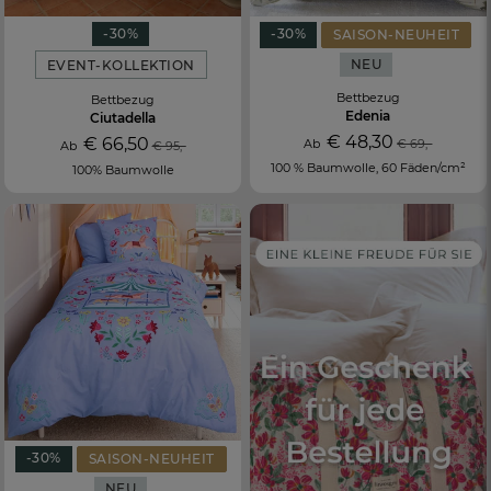
-30%
-30%
SAISON-NEUHEIT
NEU
EVENT-KOLLEKTION
Bettbezug
Bettbezug
Edenia
Ciutadella
€ 48,30
€ 66,50
Ab
€ 69,-
Ab
€ 95,-
100 % Baumwolle, 60 Fäden/cm²
100% Baumwolle
-30%
SAISON-NEUHEIT
NEU