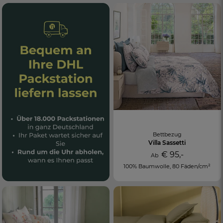
Bettbezug
Villa Sassetti
€ 95,-
Ab
100% Baumwolle, 80 Fäden/cm²