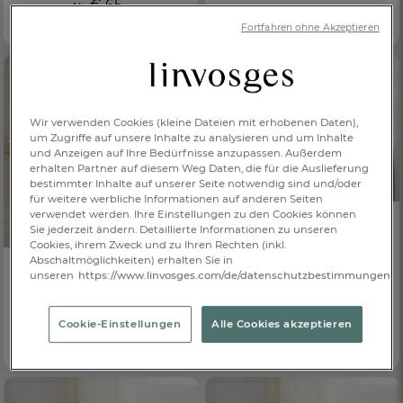
€ 65,-
Ab
Devan Cool®-Technologie
Fortfahren ohne Akzeptieren
Wir verwenden Cookies (kleine Dateien mit erhobenen Daten),
um Zugriffe auf unsere Inhalte zu analysieren und um Inhalte
und Anzeigen auf Ihre Bedürfnisse anzupassen. Außerdem
erhalten Partner auf diesem Weg Daten, die für die Auslieferung
bestimmter Inhalte auf unserer Seite notwendig sind und/oder
für weitere werbliche Informationen auf anderen Seiten
verwendet werden. Ihre Einstellungen zu den Cookies können
Sie jederzeit ändern. Detaillierte Informationen zu unseren
Cookies, ihrem Zweck und zu Ihren Rechten (inkl.
Kopfkissen
Abschaltmöglichkeiten) erhalten Sie in
Spitzenkomfort
unseren
https://www.linvosges.com/de/datenschutzbestimmungen.
€ 65,-
Ab
Kopfkissen - Weich
besonders weich
Total Komfort
Cookie-Einstellungen
Alle Cookies akzeptieren
€ 45,-
Ab
aus 100 % Baumwollperkal