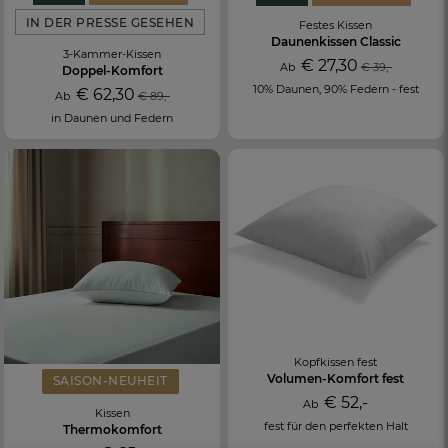
IN DER PRESSE GESEHEN
Festes Kissen
Daunenkissen Classic
3-Kammer-Kissen
€ 27,30
Ab
€ 39,-
Doppel-Komfort
10% Daunen, 90% Federn - fest
€ 62,30
Ab
€ 89,-
in Daunen und Federn
FR
DE
AT
Kopfkissen fest
BE
CH
Volumen-Komfort fest
SAISON-NEUHEIT
€ 52,-
Ab
Kissen
fest für den perfekten Halt
Thermokomfort