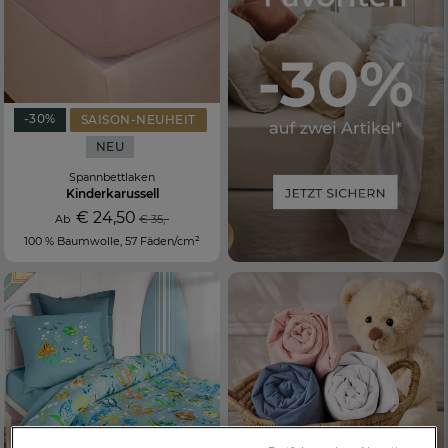
-30%
SAISON-NEUHEIT
NEU
Spannbettlaken
Kinderkarussell
€ 24,50
Ab
€ 35,-
100 % Baumwolle, 57 Fäden/cm²