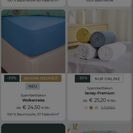
100 % Baumwolle 80 Fäden/cm²
100% Baumwolle
-30%
-30%
SAISON-NEUHEIT
NUR ONLINE
NEU
Spannbettlaken
Jersey-Premium
Spannbettlaken
€ 25,20
Wolkenreise
Ab
€ 36,-
€ 24,50
4 Farben
Ab
€ 35,-
100 % Baumwolle, 57 Fäden/cm²