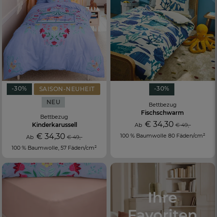
-30%
-30%
SAISON-NEUHEIT
NEU
Bettbezug
Fischschwarm
Bettbezug
€ 34,30
Kinderkarussell
Ab
€ 49,-
€ 34,30
100 % Baumwolle 80 Fäden/cm²
Ab
€ 49,-
100 % Baumwolle, 57 Fäden/cm²
FR
DE
AT
BE
CH