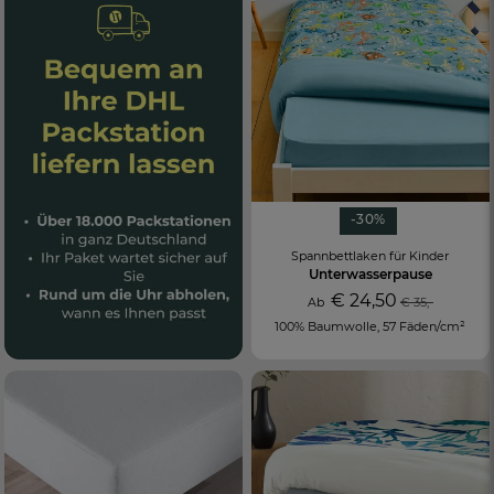
-30%
Spannbettlaken für Kinder
Unterwasserpause
€ 24,50
Ab
€ 35,-
100% Baumwolle, 57 Fäden/cm²