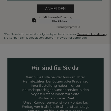
ANMELDEN
Anti-Roboter-Verifizierung
Hier klicken
Friendly
Captcha ⇗
*Der Newsletterversand erfolgt entsprechend unserer
Datenschutzerklärung
.
Sie können sich jederzeit von unserem Newsletter abmelden.
Wir sind für Sie da:
Wenn Sie Hilfe bei der Auswahl Ihrer
Heimtextilien benötigen oder Fragen zu
Ihrer Bestellung haben - unser
deutschsprachiger Kundenservice in den
Vogesen steht Ihnen zur Seite.
Wir freuen uns auf Sie!
Unser Kundenservice ist von Montag bis
Freitag von 8 Uhr bis 19 Uhr und samstags
von 8:30 Uhr bis 18 Uhr erreichbar.