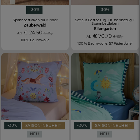
-30%
-30%
Spannbettlaken für Kinder
Set aus Bettbezug + Kissenbezug +
Spannbettlaken
Zauberwald
Elfengarten
€ 24,50
Ab
€ 35,-
€ 70,70
Ab
€ 101,-
100% Baumwolle
100 % Baumwolle, 57 Fäden/cm²
-30%
-30%
SAISON-NEUHEIT
SAISON-NEUHEIT
NEU
NEU