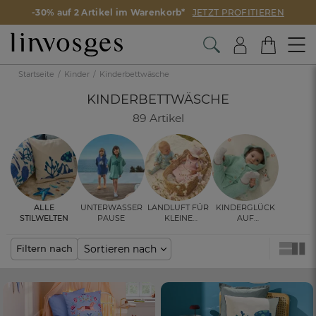
-30% auf 2 Artikel im Warenkorb*
JETZT PROFITIEREN
Startseite
Kinder
Kinderbettwäsche
KINDERBETTWÄSCHE
89 Artikel
Alle
Unterwasser
Landluft für
Kinderglück
Stilwelten
pause
kleine
auf
Abenteurer
Samtpfötchen
Sortieren nach
Filtern nach