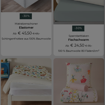
-30%
Matratzenschoner
Elastomer
-30%
€ 45,50
Ab
€ 65,-
Spannbettlaken
Schlingenfrottee aus 100% Baumwolle
Fischschwarm
€ 24,50
Ab
€ 35,-
100 % Baumwolle 80 Fäden/cm²