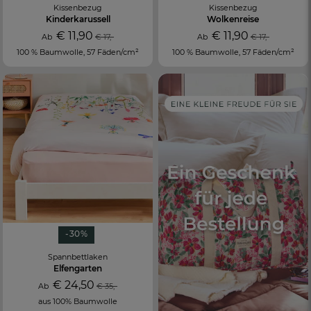
Kissenbezug
Kissenbezug
Kinderkarussell
Wolkenreise
€ 11,90
€ 11,90
Ab
€ 17,-
Ab
€ 17,-
100 % Baumwolle, 57 Fäden/cm²
100 % Baumwolle, 57 Fäden/cm²
-30%
Spannbettlaken
Elfengarten
€ 24,50
Ab
€ 35,-
aus 100% Baumwolle