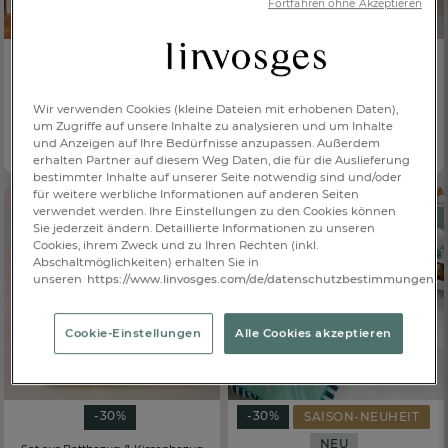
Fortfahren ohne Akzeptieren
-30%
-30%
Kissenbezug für Kinder
Matratzenschoner
Unterwasserpause
Jersey Traumschutz
Wir verwenden Cookies (kleine Dateien mit erhobenen Daten),
um Zugriffe auf unsere Inhalte zu analysieren und um Inhalte
€ 11,90
€ 41,30
Ab
€ 17,-
Ab
€ 59,-
und Anzeigen auf Ihre Bedürfnisse anzupassen. Außerdem
100% Baumwolle, 57 Fäden/cm²
3 Farben
erhalten Partner auf diesem Weg Daten, die für die Auslieferung
bestimmter Inhalte auf unserer Seite notwendig sind und/oder
für weitere werbliche Informationen auf anderen Seiten
verwendet werden. Ihre Einstellungen zu den Cookies können
Sie jederzeit ändern. Detaillierte Informationen zu unseren
Cookies, ihrem Zweck und zu Ihren Rechten (inkl.
Abschaltmöglichkeiten) erhalten Sie in
unseren
https://www.linvosges.com/de/datenschutzbestimmungen.
Cookie-Einstellungen
Alle Cookies akzeptieren
-30%
-30%
SAISON-NEUHEIT
NEU