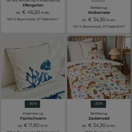
Set aus Bettbezug & Kissenbezug
Elfengarten
Bettbezug
€ 46,20
Wolkenreise
Ab
€ 66,-
€ 34,30
100 % Baumwolle, 57 Fäden/cm²
Ab
€ 49,-
100 % Baumwolle, 57 Fäden/cm²
-30%
-30%
Kissenbezug
Bettbezug
Fischschwarm
Zauberwald
€ 11,90
€ 34,30
Ab
€ 17,-
Ab
€ 49,-