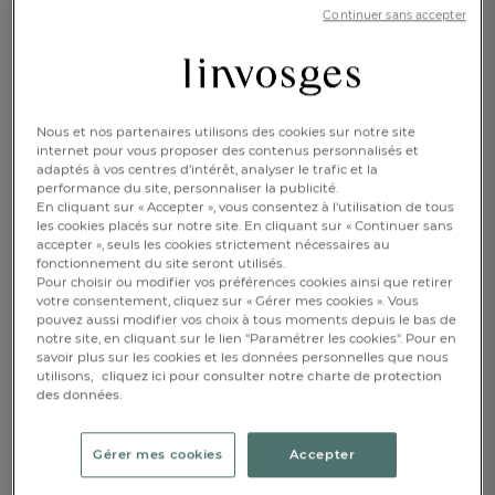
260x240cm
Continuer sans accepter
278,00 €
dont 0,96 € d'
éco participation
Nous et nos partenaires utilisons des cookies sur notre site
Disponible
internet pour vous proposer des contenus personnalisés et
adaptés à vos centres d’intérêt, analyser le trafic et la
performance du site, personnaliser la publicité.
En cliquant sur « Accepter », vous consentez à l'utilisation de tous
les cookies placés sur notre site. En cliquant sur « Continuer sans
accepter », seuls les cookies strictement nécessaires au
fonctionnement du site seront utilisés.
AJOUTER AU PANIER
1
Pour choisir ou modifier vos préférences cookies ainsi que retirer
votre consentement, cliquez sur « Gérer mes cookies ». Vous
pouvez aussi modifier vos choix à tous moments depuis le bas de
RÉSERVER EN BOUTIQUE
notre site, en cliquant sur le lien "Paramétrer les cookies". Pour en
savoir plus sur les cookies et les données personnelles que nous
utilisons,
cliquez ici pour consulter notre charte de protection
des données.
DESCRIPTION
Gérer mes cookies
Accepter
DÉTAILS