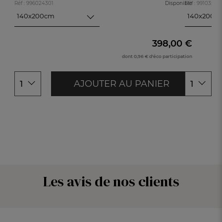
Réf : 996024301
Disponible
Réf : 99103580
140x200cm
140x200c
140x200cm
140x200c
200x200cm
200x200c
398,00 €
240x220cm
240x220c
dont 0,96 € d'éco participation
260x240cm
260x240c
AJOUTER AU PANIER
1
1
Les avis de nos clients