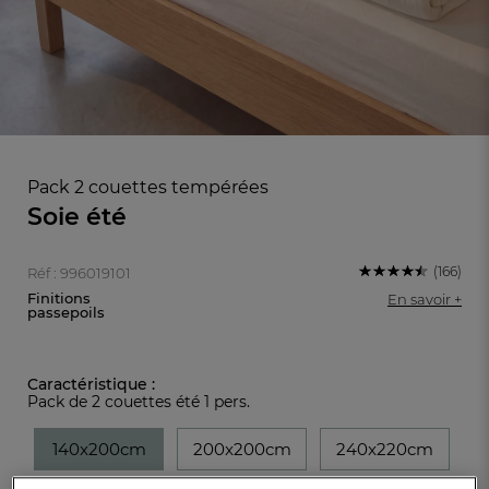
Pack 2 couettes tempérées
Soie été
(166)
Réf : 996019101
Finitions
En savoir +
passepoils
FR
DE
AT
Caractéristique :
BE
CH
Pack de 2 couettes été 1 pers.
140x200cm
200x200cm
240x220cm