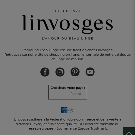
L'amour du beau linge est une tradition chez Linvosges.
Retrouvez sur notre site de shopping en ligne, l'ensemble de notre catalogue
de linge de maison.
Choisissez votre pays :
PAIEMENT EN 3 FOIS
sans frais avec Alma
France
Linvosges adhère à la Fédération du e-commerce et de la vente à
distance (Fevad) et à sa charte qualité. La Fevad est membre du
réseau européen Ecommerce Europe Trustmark.