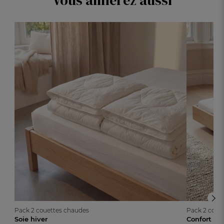
Vous aimerez aussi
Pack 2 couettes chaudes
Pack 2 coue
Soie hiver
Confort ab