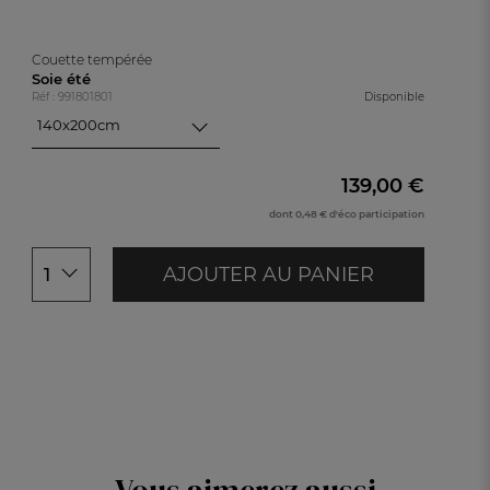
Couette tempérée
Soie été
Réf : 991801801
Disponible
140x200cm
140x200cm
200x200cm
139,00 €
240x220cm
dont 0,48 € d'éco participation
260x240cm
AJOUTER AU PANIER
1