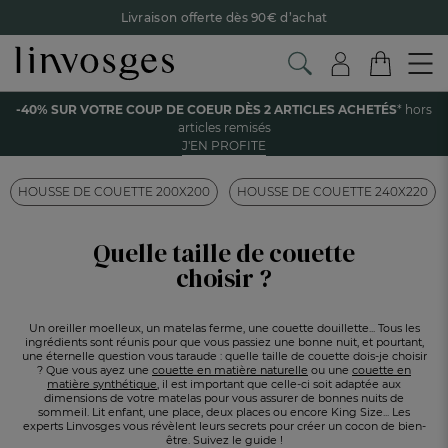
Livraison offerte dès 90€ d’achat
Retour offert avec Colissimo* !
Payez en 3x ou 4x sans frais avec Alma
Accueil
Guides et conseils
La chambre
Quelle taille de couette choisir ?
-40% SUR VOTRE COUP DE COEUR DÈS 2 ARTICLES ACHETÉS
* hors
Le parrainage Linvosges : offrez 15€, recevez 15€ !
Je
articles remisés
découvre
Découvrez toutes les catégories Linvosges autour de la
J'EN PROFITE
chambre
-40% sur votre coup de coeur
dès 2 articles achetés !
J'en
profite
HOUSSE DE COUETTE 200X200
HOUSSE DE COUETTE 240X220
Quelle taille de couette
choisir ?
Un oreiller moelleux, un matelas ferme, une couette douillette... Tous les
ingrédients sont réunis pour que vous passiez une bonne nuit, et pourtant,
une éternelle question vous taraude : quelle taille de couette dois-je choisir
? Que vous ayez une
couette en matière naturelle
ou une
couette en
matière synthétique
, il est important que celle-ci soit adaptée aux
dimensions de votre matelas pour vous assurer de bonnes nuits de
sommeil. Lit enfant, une place, deux places ou encore King Size... Les
experts Linvosges vous révèlent leurs secrets pour créer un cocon de bien-
être. Suivez le guide !