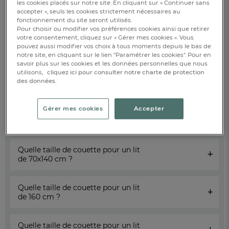
grandes tailles de 240x280 !
les cookies placés sur notre site. En cliquant sur « Continuer sans
Avec ses belles dimensions, la couette 240x280 est la plus
accepter », seuls les cookies strictement nécessaires au
adaptée aux grands lits et permet de couvrir toute la surface,
fonctionnement du site seront utilisés.
tout en apportant un confort absolu aux dormeurs. Les
Pour choisir ou modifier vos préférences cookies ainsi que retirer
couettes 240x280 sont également adaptées pour les lits
votre consentement, cliquez sur « Gérer mes cookies ». Vous
pourvus d’un haut sommier, afin d’offrir un joli tombant de
pouvez aussi modifier vos choix à tous moments depuis le bas de
part et d’autre du lit.
notre site, en cliquant sur le lien "Paramétrer les cookies". Pour en
savoir plus sur les cookies et les données personnelles que nous
utilisons,
cliquez ici pour consulter notre charte de protection
Quelle taille de couette pour un lit
+
des données.
de 140x190 cm ?
Gérer mes cookies
Accepter
Quelle taille de couette pour un lit
+
de 140x200 cm ?
Quelle taille de couette pour un lit
+
de 70x140 cm ?
Quelle taille de couette pour un lit
+
de 160 cm ?
Quelle taille de couette pour un lit