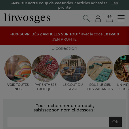
-40% sur votre coup de coeur
dès 2 articles achetés !
J'en
profite
Livraison offerte dès 90€ d’achat
Retour offert avec Colissimo* !
Accueil
La déco
Coussin
Coussin polypropylene
-10% SUPP. DÈS 2 ARTICLES SUR TOUT*
avec le code
EXTRA10
Payez en 3x ou 4x sans frais avec Alma
J'EN PROFITE
COUSSIN POLYPROPYLENE
Le parrainage Linvosges : offrez 15€, recevez 15€ !
Je
découvre
0 collection
-10% supp. dès 2 articles avec le code
EXTRA10
J'en profite
Voir toutes
Parenthèse
Le goût du
Sous le ciel
Un air
nos
exotique
large
des vacances
sous
ambiances
oran
Pour rechercher un produit,
saisissez son nom ci-dessous :
OK