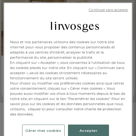
Continuer sans accepter
Nous et nos partenaires utilisons des cookies sur notre site
PRIX DOUX
internet pour vous proposer des contenus personnalisés et
adaptés à vos centres d’intérêt, analyser le trafic et la
Jeté de lit
performance du site, personnaliser la publicité.
Les Papyrus
PRIX DOUX
En cliquant sur « Accepter », vous consentez à l'utilisation de tous
59,00 €
Dès
les cookies placés sur notre site. En cliquant sur « Continuer sans
Plaid et couvre-lit
accepter », seuls les cookies strictement nécessaires au
6 coloris
Les Papyrus
fonctionnement du site seront utilisés.
59,00 €
Dès
Pour choisir ou modifier vos préférences cookies ainsi que retirer
votre consentement, cliquez sur « Gérer mes cookies ». Vous
6 coloris
pouvez aussi modifier vos choix à tous moments depuis le bas de
notre site, en cliquant sur le lien "Paramétrer les cookies". Pour en
savoir plus sur les cookies et les données personnelles que nous
FR
DE
AT
utilisons,
cliquez ici pour consulter notre charte de protection
BE
CH
des données.
Avis clients
Plaid et jeté rose
Gérer mes cookies
Accepter
4,66
/ 5