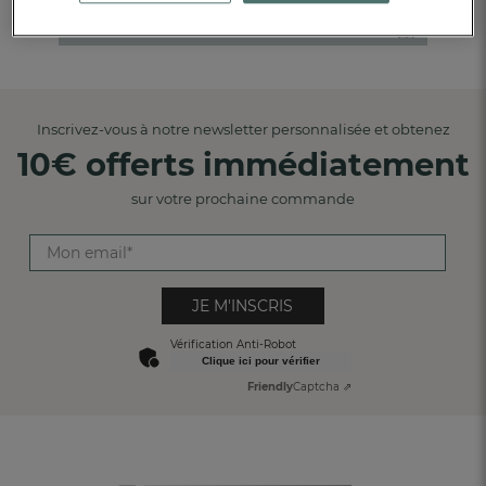
Sur la base de
118
notations
Inscrivez-vous à notre newsletter personnalisée et obtenez
10€ offerts immédiatement
sur votre prochaine commande
JE M'INSCRIS
Vérification Anti-Robot
Clique ici pour vérifier
Friendly
Captcha ⇗