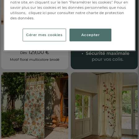
notre site, en cliquant sur le lien "Paramétrer les cookies". Pour en
savoir plus sur les cookies et les données personnelles que nous
utilisons,
cliquez ici pour consulter notre charte de protection
des données.
Gérer mes cookies
Accepter
Rideau brodé
Flânerie
129,00 €
Dès
Motif floral multicolore brodé