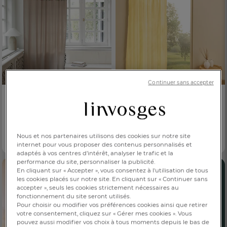
Continuer sans accepter
-30%
NOUVEAUTÉ
Rideau brodé
Voilage
La Canopée
Multiplis
76,30 €
79,00 €
Dès
109,00 €
Dès
Nous et nos partenaires utilisons des cookies sur notre site
100% coton
3 coloris
internet pour vous proposer des contenus personnalisés et
adaptés à vos centres d’intérêt, analyser le trafic et la
performance du site, personnaliser la publicité.
En cliquant sur « Accepter », vous consentez à l'utilisation de tous
FR
DE
AT
les cookies placés sur notre site. En cliquant sur « Continuer sans
BE
CH
accepter », seuls les cookies strictement nécessaires au
fonctionnement du site seront utilisés.
Pour choisir ou modifier vos préférences cookies ainsi que retirer
votre consentement, cliquez sur « Gérer mes cookies ». Vous
pouvez aussi modifier vos choix à tous moments depuis le bas de