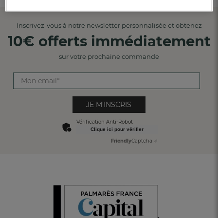
Inscrivez-vous à notre newsletter personnalisée et obtenez
10€ offerts immédiatement
sur votre prochaine commande
JE M'INSCRIS
Vérification Anti-Robot
Clique ici pour vérifier
Friendly
Captcha ⇗