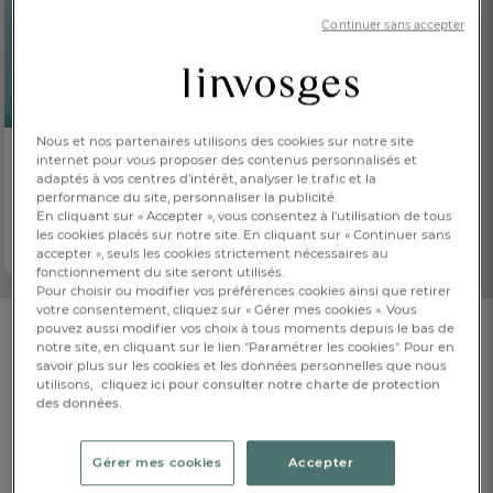
Continuer sans accepter
Nous et nos partenaires utilisons des cookies sur notre site
BRODABLE
internet pour vous proposer des contenus personnalisés et
adaptés à vos centres d’intérêt, analyser le trafic et la
Cape de bain
performance du site, personnaliser la publicité.
Comme des grands
En cliquant sur « Accepter », vous consentez à l'utilisation de tous
32,00 €
Dès
les cookies placés sur notre site. En cliquant sur « Continuer sans
100% coton
accepter », seuls les cookies strictement nécessaires au
fonctionnement du site seront utilisés.
Pour choisir ou modifier vos préférences cookies ainsi que retirer
votre consentement, cliquez sur « Gérer mes cookies ». Vous
pouvez aussi modifier vos choix à tous moments depuis le bas de
notre site, en cliquant sur le lien "Paramétrer les cookies". Pour en
Avis clients
savoir plus sur les cookies et les données personnelles que nous
Cape de bain
FR
DE
AT
utilisons,
cliquez ici pour consulter notre charte de protection
BE
CH
4,73
des données.
/ 5
Sur la base de
49
notations
Gérer mes cookies
Accepter