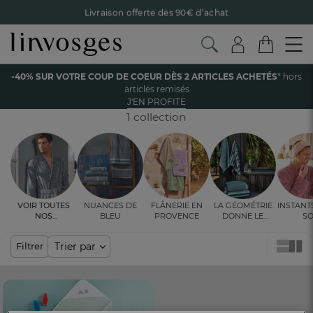
Livraison offerte dès 90€ d’achat
Retour offert avec Colissimo* !
Payez en 3x ou 4x sans frais avec Alma
Accueil
La salle de bain
Linge de bain enfant et bébé
Cape de bain
-40% SUR VOTRE COUP DE COEUR DÈS 2 ARTICLES ACHETÉS
* hors
Le parrainage Linvosges : offrez 15€, recevez 15€ !
Je
articles remisés
découvre
CAPE DE BAIN
J'EN PROFITE
-40% sur votre coup de coeur
dès 2 articles achetés !
J'en
profite
1 collection
Voir toutes
Nuances de
Flânerie en
La géométrie
Instant
nos
bleu
Provence
donne le
so
ambiances
rythme
Trier par
Filtrer