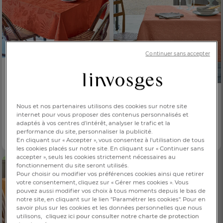
Continuer sans accepter
Nappe enduite
Prieuré
59,00 €
Dès
Nous et nos partenaires utilisons des cookies sur notre site
Nappe
8 coloris
internet pour vous proposer des contenus personnalisés et
À Cheverny
adaptés à vos centres d’intérêt, analyser le trafic et la
89,00 €
Dès
performance du site, personnaliser la publicité.
4 coloris
En cliquant sur « Accepter », vous consentez à l'utilisation de tous
les cookies placés sur notre site. En cliquant sur « Continuer sans
accepter », seuls les cookies strictement nécessaires au
fonctionnement du site seront utilisés.
FR
DE
AT
Pour choisir ou modifier vos préférences cookies ainsi que retirer
BE
CH
votre consentement, cliquez sur « Gérer mes cookies ». Vous
pouvez aussi modifier vos choix à tous moments depuis le bas de
notre site, en cliquant sur le lien "Paramétrer les cookies". Pour en
savoir plus sur les cookies et les données personnelles que nous
utilisons,
cliquez ici pour consulter notre charte de protection