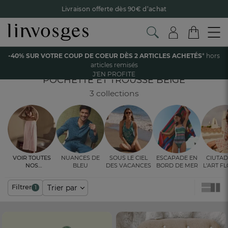
Livraison offerte dès 90€ d’achat
Retour offert avec Colissimo* !
Payez en 3x ou 4x sans frais avec Alma
Accueil
Les vêtements
Femme
Trousse et pochette
-40% SUR VOTRE COUP DE COEUR DÈS 2 ARTICLES ACHETÉS
* hors
Le parrainage Linvosges : offrez 15€, recevez 15€ !
Je
Trousse et pochette beige
articles remisés
découvre
J'EN PROFITE
-40% sur votre coup de coeur
dès 2 articles achetés !
J'en
POCHETTE ET TROUSSE BEIGE
profite
3 collections
Voir toutes
Nuances de
Sous le ciel
Escapade en
Ciutad
nos
bleu
des vacances
bord de mer
l’art f
ambiances
fleur 
Filtrer
Trier par
1