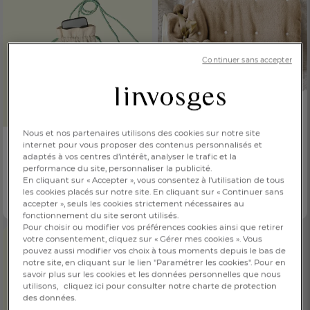
Continuer sans accepter
Cache-bouillotte
Nous et nos partenaires utilisons des cookies sur notre site
Bien au chaud
internet pour vous proposer des contenus personnalisés et
25,00 €
Dès
adaptés à vos centres d’intérêt, analyser le trafic et la
Mini sac à portable
performance du site, personnaliser la publicité.
Velours rebrodé
Ciutadella
En cliquant sur « Accepter », vous consentez à l'utilisation de tous
25,00 €
Dès
les cookies placés sur notre site. En cliquant sur « Continuer sans
accepter », seuls les cookies strictement nécessaires au
Brodé
fonctionnement du site seront utilisés.
Pour choisir ou modifier vos préférences cookies ainsi que retirer
votre consentement, cliquez sur « Gérer mes cookies ». Vous
FR
DE
AT
pouvez aussi modifier vos choix à tous moments depuis le bas de
BE
CH
notre site, en cliquant sur le lien "Paramétrer les cookies". Pour en
savoir plus sur les cookies et les données personnelles que nous
utilisons,
cliquez ici pour consulter notre charte de protection
des données.