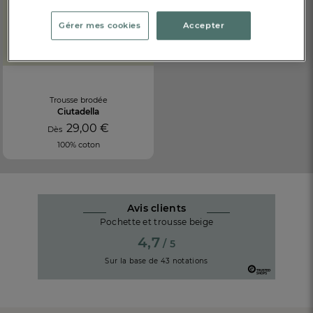
Gérer mes cookies
Accepter
Trousse brodée
Ciutadella
29,00 €
Dès
100% coton
Avis clients
Pochette et trousse beige
4,7
/ 5
Sur la base de
43
notations