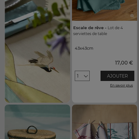
Escale de rêve -
Lot de 4
serviettes de table
43x43cm
43x43cm
17,00 €
1
AJOUTER
En savoir plus