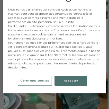
Nous et nos partenaires utilisons des cookies sur notre site
internet pour vous proposer des contenus personnalisés et
adaptés à vos centres d’intérêt, analyser le trafic et la
performance du site, personnaliser la publicité.
Escale de rêve -
Escale de rêve -
Chemin de
Nappe
En cliquant sur « Accepter », vous consentez à l'utilisation de tous
table
les cookies placés sur notre site. En cliquant sur « Continuer sans
accepter », seuls les cookies strictement nécessaires au
fonctionnement du site seront utilisés.
50x150cm
Ø175cm
Pour choisir ou modifier vos préférences cookies ainsi que retirer
Ø175cm
50x150cm
votre consentement, cliquez sur « Gérer mes cookies ». Vous
pouvez aussi modifier vos choix à tous moments depuis le bas de
32,00 €
85,00 €
155x155cm
notre site, en cliquant sur le lien "Paramétrer les cookies". Pour en
savoir plus sur les cookies et les données personnelles que nous
1
AJOUTER
1
AJOUTER
155x200cm
utilisons,
cliquez ici pour consulter notre charte de protection
des données.
En savoir plus
En savoir plus
155x250cm
155x300cm
Gérer mes cookies
Accepter