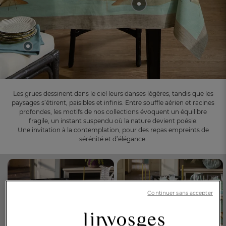
Dès
Les grues dessinent dans le ciel leurs danses légères, tandis que les
paysages s’étirent, paisibles et
infinis. Entre souffle aérien et racines
profondes, les motifs de nos collections évoquent un équilibre
fragile, un instant suspendu où la nature devient poésie.
Une invitation à la contemplation, pour des repas empreints de
sérénité et d’élégance.
FR
DE
AT
BE
CH
Continuer sans accepter