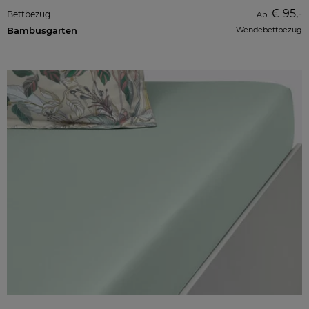
€ 95,-
Bettbezug
Ab
Bambusgarten
Wendebettbezug