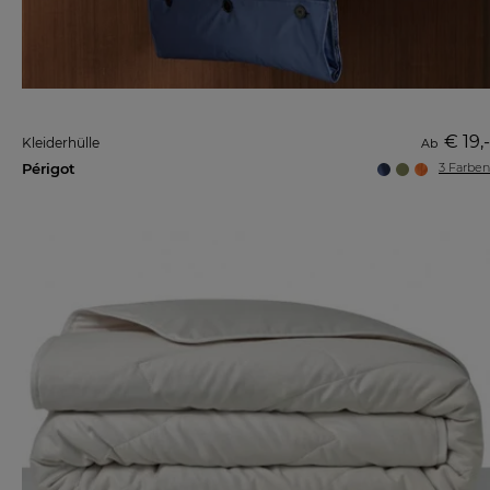
€ 19,-
Kleiderhülle
Ab
Périgot
3 Farben