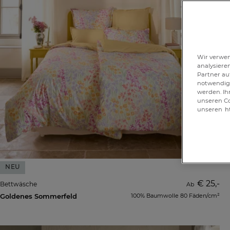
Wir verwen
analysiere
Partner au
notwendig 
werden. Ih
unseren Co
unseren
h
NEU
€ 25,-
Bettwäsche
Ab
Goldenes Sommerfeld
100% Baumwolle 80 Fäden/cm²