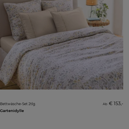
€ 153,-
Bettwäsche-Set 2tlg.
Ab
Gartenidylle