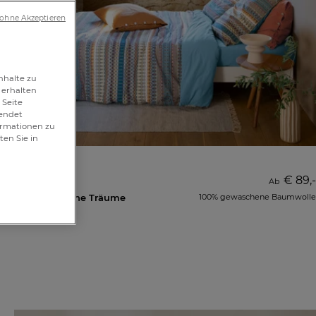
 ohne Akzeptieren
nhalte zu
 erhalten
 Seite
wendet
formationen zu
ten Sie in
€ 89,-
Bettbezug
Ab
Provenzalische Träume
100% gewaschene Baumwolle