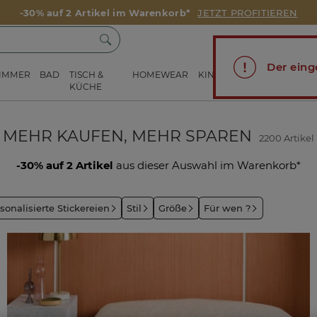
-30% auf 2 Artikel im Warenkorb*
JETZT PROFITIEREN
Der eing
ZIMMER
BAD
TISCH &
HOMEWEAR
KINDER
DEKORATION
KÜCHE
MEHR KAUFEN, MEHR SPAREN
2200 Artikel
-30% auf 2 Artikel
aus dieser Auswahl im Warenkorb*
sonalisierte Stickereien
Stil
Größe
Für wen ?