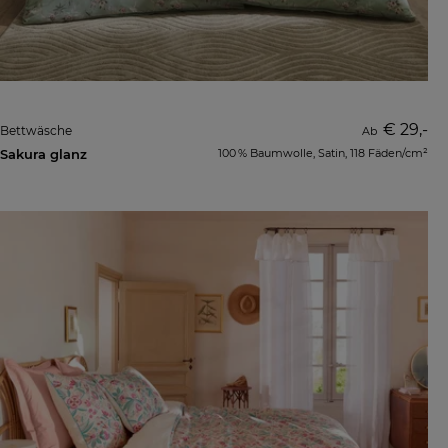
€ 29,-
Bettwäsche
Ab
Sakura glanz
100 % Baumwolle, Satin, 118 Fäden/cm²