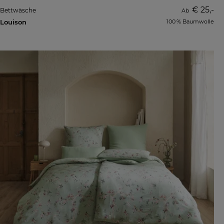
€ 25,-
Bettwäsche
Ab
Louison
100 % Baumwolle