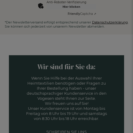
Anti-Roboter-Verifizierung
Hier klicken
Friendly
Captcha ⇗
*Der Newsletterversand erfolgt entsprechend unserer
Datenschutzerklärung
.
Sie können sich jederzeit von unserem Newsletter abmelden.
Wir sind für Sie da:
Wenn Sie Hilfe bei der Auswahl Ihrer
Heimtextilien benötigen oder Fragen zu
Ihrer Bestellung haben - unser
deutschsprachiger Kundenservice in den
Vogesen steht Ihnen zur Seite.
Wir freuen uns auf Sie!
Unser Kundenservice ist von Montag bis
Freitag von 8 Uhr bis 19 Uhr und samstags
von 8:30 Uhr bis 18 Uhr erreichbar.
SCHREIBEN SIE UNS