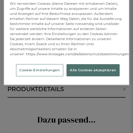
Wir verwenden Cookies (kleine Dateien mit erhobenen Daten),
um Zugriffe auf unsere Inhalte zu analysieren und um Inhalte
€ 85,-
und Anzeigen auf Ihre Bedürfnisse anzupassen. Außerdem
erhalten Partner auf diesem Weg Daten, die für die Auslieferung
bestimmter Inhalte auf unserer Seite notwendig sind und/oder
Verfügbar
für weitere werbliche Informationen auf anderen Seiten
verwendet werden. Ihre Einstellungen zu den Cookies können
Sie jederzeit ändern. Detaillierte Informationen zu unseren
Cookies, ihrem Zweck und zu Ihren Rechten (inkl.
IN DEN WARENKORB
1
Abschaltmöglichkeiten) erhalten Sie in
unseren
https://www.linvosges.com/de/datenschutzbestimmungen.
Cookie-Einstellungen
Alle Cookies akzeptieren
BESCHREIBUNG
PRODUKTDETAILS
Dazu passend...