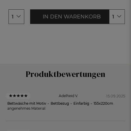
200x200c
200x200cm
IN DEN WARENKORB
1
1
Produktbewertungen
15.09.2025
Adelheid V.
Bettwäsche mit Motiv
-
Bettbezug
-
Einfarbig
-
155x220cm
angenehmes Material