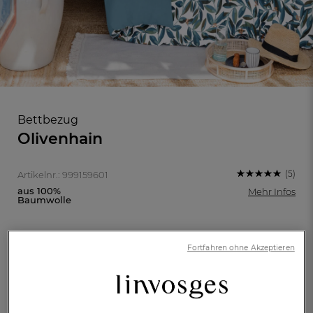
Bettbezug
Olivenhain
(5)
Artikelnr.: 999159601
aus 100%
Mehr Infos
Baumwolle
FR
DE
AT
Fortfahren ohne Akzeptieren
BE
CH
135x200cm
155x200cm
155x220cm
200x200cm