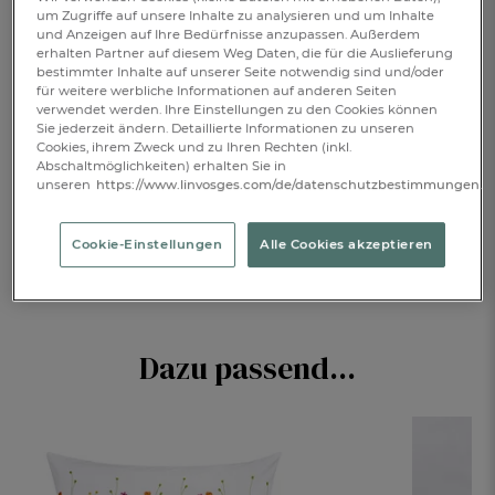
um Zugriffe auf unsere Inhalte zu analysieren und um Inhalte
Verfügbar
und Anzeigen auf Ihre Bedürfnisse anzupassen. Außerdem
erhalten Partner auf diesem Weg Daten, die für die Auslieferung
bestimmter Inhalte auf unserer Seite notwendig sind und/oder
für weitere werbliche Informationen auf anderen Seiten
IN DEN WARENKORB
1
verwendet werden. Ihre Einstellungen zu den Cookies können
Sie jederzeit ändern. Detaillierte Informationen zu unseren
Cookies, ihrem Zweck und zu Ihren Rechten (inkl.
Abschaltmöglichkeiten) erhalten Sie in
unseren
https://www.linvosges.com/de/datenschutzbestimmungen.
BESCHREIBUNG
Cookie-Einstellungen
Alle Cookies akzeptieren
PRODUKTDETAILS
Dazu passend...