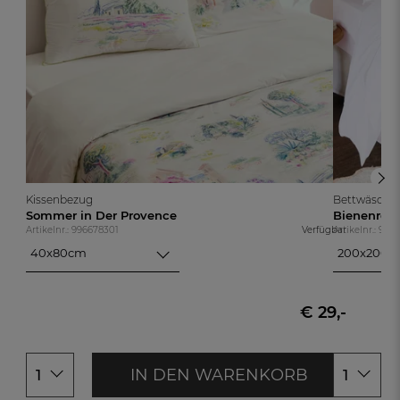
Kissenbezug
Bettwäsche-S
Sommer in Der Provence
Bienenrei
Artikelnr.: 996678301
Verfügbar
Artikelnr.: 996
40x80cm
200x200+
40x80cm
200x200+
80x80cm
200x200+
€ 29,-
IN DEN WARENKORB
1
1