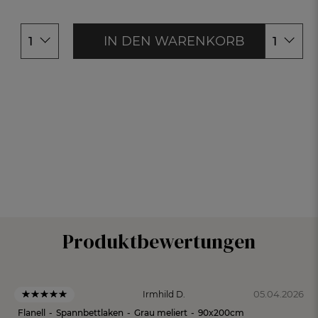
140x200c
100x200cm
Gerste
160x200c
120x200cm
180x200c
140x200cm
Macchiato
IN DEN WARENKORB
1
1
160x200cm
Porzellan
180x200cm
200x200cm
Produktbewertungen
05.04.2026
Irmhild D.
Flanell
-
Spannbettlaken
-
Grau meliert
-
90x200cm