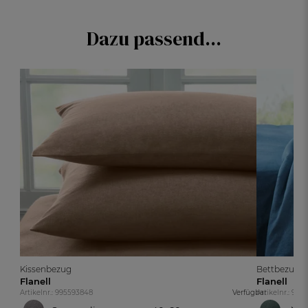
Dazu passend...
Kissenbezug
Bettbezug
Flanell
Flanell
Artikelnr.: 995593848
Verfügbar
Artikelnr.: 995