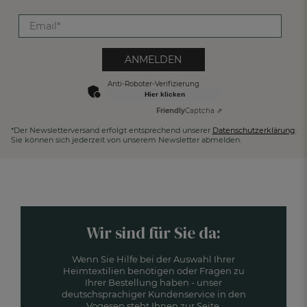
ANMELDEN
Anti-Roboter-Verifizierung
Hier klicken
Friendly
Captcha ⇗
*Der Newsletterversand erfolgt entsprechend unserer
Datenschutzerklärung
.
Sie können sich jederzeit von unserem Newsletter abmelden.
Wir sind für Sie da:
Wenn Sie Hilfe bei der Auswahl Ihrer
Heimtextilien benötigen oder Fragen zu
Ihrer Bestellung haben - unser
deutschsprachiger Kundenservice in den
Vogesen steht Ihnen zur Seite.