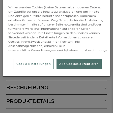
80x200cm
90x190cm
90x200cm
Wir verwenden Cookies (kleine Dateien mit erhobenen Daten),
100x200cm
120x200cm
140x200cm
um Zugriffe auf unsere Inhalte zu analysieren und um Inhalte
und Anzeigen auf Ihre Bedürfnisse anzupassen. Außerdem
erhalten Partner auf diesem Weg Daten, die für die Auslieferung
160x200cm
180x200cm
200x200cm
bestimmter Inhalte auf unserer Seite notwendig sind und/oder
für weitere werbliche Informationen auf anderen Seiten
verwendet werden. Ihre Einstellungen zu den Cookies können
€ 35,-
Sie jederzeit ändern. Detaillierte Informationen zu unseren
Cookies, ihrem Zweck und zu Ihren Rechten (inkl.
Abschaltmöglichkeiten) erhalten Sie in
Verfügbar
unseren
https://www.linvosges.com/de/datenschutzbestimmungen.
Cookie-Einstellungen
Alle Cookies akzeptieren
1
IN DEN WARENKORB
BESCHREIBUNG
PRODUKTDETAILS