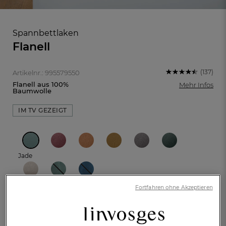
Spannbettlaken
Flanell
(137)
Artikelnr.: 995579550
Flanell aus 100%
Mehr Infos
Baumwolle
IM TV GEZEIGT
Jade
FR
DE
AT
BE
CH
Fortfahren ohne Akzeptieren