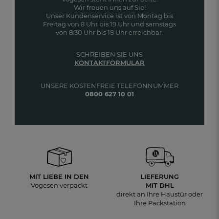
Wir freuen uns auf Sie!
Unser Kundenservice ist von Montag bis
Freitag von 8 Uhr bis 19 Uhr und samstags
von 8:30 Uhr bis 18 Uhr erreichbar.
SCHREIBEN SIE UNS
KONTAKTFORMULAR
UNSERE KOSTENFREIE TELEFONNUMMER
0800 627 10 01
MIT LIEBE IN DEN
LIEFERUNG
Vogesen verpackt
MIT DHL
direkt an Ihre Haustür oder
Ihre Packstation