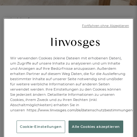
Tischläufer
Fortfahren ohne Akzeptieren
Goldener Zauber
(28)
Artikelnr.: 997918101
100% Baumwolle
Mehr Infos
Wir verwenden Cookies (kleine Dateien mit erhobenen Daten),
um Zugriffe auf unsere Inhalte zu analysieren und um Inhalte
und Anzeigen auf Ihre Bedürfnisse anzupassen. Außerdem
erhalten Partner auf diesem Weg Daten, die für die Auslieferung
bestimmter Inhalte auf unserer Seite notwendig sind und/oder
50x150cm
für weitere werbliche Informationen auf anderen Seiten
verwendet werden. Ihre Einstellungen zu den Cookies können
Sie jederzeit ändern. Detaillierte Informationen zu unseren
€ 25,-
Cookies, ihrem Zweck und zu Ihren Rechten (inkl.
Abschaltmöglichkeiten) erhalten Sie in
FR
DE
AT
unseren
https://www.linvosges.com/de/datenschutzbestimmungen.
BE
CH
Ausverkauft
Cookie-Einstellungen
Alle Cookies akzeptieren