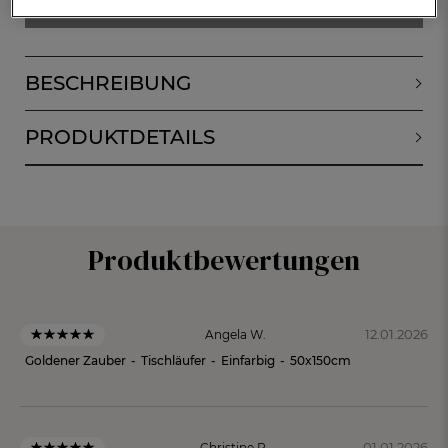
ALERT BEI VORRAT
BESCHREIBUNG
PRODUKTDETAILS
Produktbewertungen
12.01.2026
Angela W.
Goldener Zauber
-
Tischläufer
-
Einfarbig
-
50x150cm
01.01.2026
Christine R.