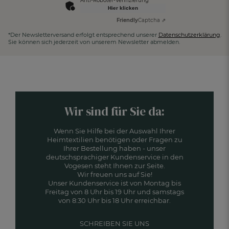
Anti-Roboter-Verifizierung
Hier klicken
Friendly
Captcha ⇗
*Der Newsletterversand erfolgt entsprechend unserer
Datenschutzerklärung
.
Sie können sich jederzeit von unserem Newsletter abmelden.
Wir sind für Sie da:
Wenn Sie Hilfe bei der Auswahl Ihrer
Heimtextilien benötigen oder Fragen zu
Ihrer Bestellung haben - unser
deutschsprachiger Kundenservice in den
Vogesen steht Ihnen zur Seite.
Wir freuen uns auf Sie!
Unser Kundenservice ist von Montag bis
Freitag von 8 Uhr bis 19 Uhr und samstags
von 8:30 Uhr bis 18 Uhr erreichbar.
SCHREIBEN SIE UNS