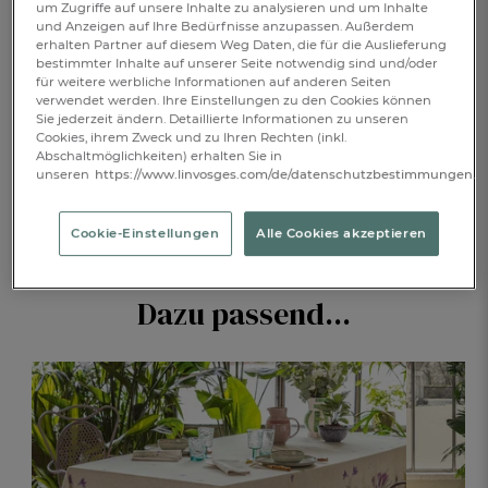
um Zugriffe auf unsere Inhalte zu analysieren und um Inhalte
und Anzeigen auf Ihre Bedürfnisse anzupassen. Außerdem
erhalten Partner auf diesem Weg Daten, die für die Auslieferung
IN DEN WARENKORB
1
bestimmter Inhalte auf unserer Seite notwendig sind und/oder
für weitere werbliche Informationen auf anderen Seiten
verwendet werden. Ihre Einstellungen zu den Cookies können
Sie jederzeit ändern. Detaillierte Informationen zu unseren
BESCHREIBUNG
Cookies, ihrem Zweck und zu Ihren Rechten (inkl.
Abschaltmöglichkeiten) erhalten Sie in
unseren
https://www.linvosges.com/de/datenschutzbestimmungen.
PRODUKTDETAILS
Cookie-Einstellungen
Alle Cookies akzeptieren
Dazu passend...