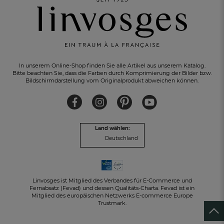
In unserem Online-Shop finden Sie alle Artikel aus unserem Katalog.
Bitte beachten Sie, dass die Farben durch Komprimierung der Bilder bzw.
Bildschirmdarstellung vom Originalprodukt abweichen können.
EI
LOSER RÜCKVERSAND
innerhalb von 30 Tagen
Land wählen:
Deutschland
Linvosges ist Mitglied des Verbandes für E-Commerce und
Fernabsatz (Fevad) und dessen Qualitäts-Charta. Fevad ist ein
Mitglied des europäischen Netzwerks E-commerce Europe
Trustmark.