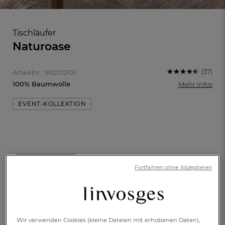
Tischläufer
Naturoase
(37)
Artikelnr.: 992012101
100% Baumwolle
Mehr Infos
EVENT-KOLLEKTION
50x150cm
Fortfahren ohne Akzeptieren
FR
DE
AT
BE
CH
€ 39,-
Verfügbar
Wir verwenden Cookies (kleine Dateien mit erhobenen Daten),