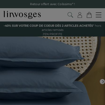
Retour offert avec Colissimo* !
Payez en 3x ou 4x sans frais avec Alma
Le parrainage Linvosges : offrez 15€, recevez 15€ !
Je
découvre
Voir tous les produits de la catégorie
-40% SUR VOTRE COUP DE COEUR DÈS 2 ARTICLES ACHETÉS
* hors
-40% sur votre coup de coeur
dès 2 articles achetés !
J'en
articles remisés
profite
J'EN PROFITE