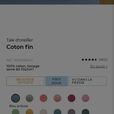
Taie d'oreiller
Coton fin
(1802)
Réf : 995096904
100% coton, tissage
En savoir +
serré 60 fils/cm²
PRIX
BRODERIE
VU DANS LA
OFFERTE
PRESSE
DOUX
FR
DE
AT
BE
CH
Bleu ardoise