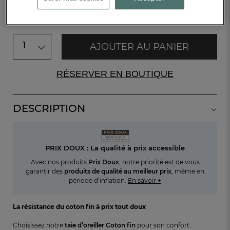
PRIX DOUX
1
AJOUTER AU PANIER
RÉSERVER EN BOUTIQUE
DESCRIPTION
PRIX DOUX : La qualité à prix accessible
Avec nos produits
Prix Doux
, notre priorité est de vous
garantir des
produits de qualité au meilleur prix
, même en
période d’inflation.
En savoir +
La
résistance du coton fin à prix tout doux
Choisissez notre
taie d’oreiller Coton fin
pour son confort