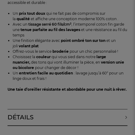
accessible et durable :
Un
prix tout doux
qui ne fait pas de compromis sur
la
qualité
et affiche une conception moderne 100% coton .
Avec un
tissage serré 60 fils/cm²
, l’intemporel coton fin garde
une
tenue parfaite au fil des lavages
et une résistance au fil du
temps
Une finition élégante avec
point ombré
ton sur ton
et un
joli
v
olant plat
Offrez-vous le service
broderie
pour un chic personnalisé !
Choisissez la
couleur
qui vous sied dans notre
large
nuancier
,
des tons qui vont illuminer la pièce, en
version
unie
ou
bicolore
pour changer de décor !
Un
entretien facile au quotidien
: lavage jusqu’à 60° pour un
linge doux et frais !
Une taie d’oreiller
résistante et abordable
pour une nuit à rêver
.
DÉTAILS