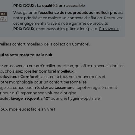
PRIX DOUX : La qualité à prix accessible
Vous garantir l'
excellence de nos produits au meilleur prix
est
notre priorité et ce malgré un contexte d'inflation. Retrouvez
cet engagement à travers notre gamme de produits
PRIX DOUX
, reconnaissables grâce à leur picto.
En savoir +
eillers confort moelleux de la collection Comforel.
ui se retournent toute la nuit
z vous lover au creux d’oreiller moelleux, qui offre un accueil douillet
x, choisissez l'
oreiller Comforel moelleux
:
ns duveteux Comforel
s’ajustent à tous vos mouvements et
votre morphologie pour un confort personnalisé.
sage est conçu pour
résister au tassement
: tapotez régulièrement
er pour qu’il reprenne son volume d’origine.
acile :
lavage fréquent à 40°
pour une hygiène optimale !
doux, moelleux et facile à vivre !