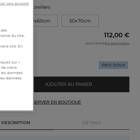
uer sans accepter
stique :
Pack 2 oreillers
5cm
60x60cm
50x70cm
 des
112,00 €
e
mance du site,
dont 0,72 € d'
éco participation
notre site. En
iquez sur «
PRIX DOUX
s de notre
et les données
 des données.
AJOUTER AU PANIER
RÉSERVER EN BOUTIQUE
DESCRIPTION
DÉTAILS