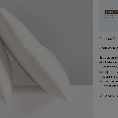
Pack de 2 or
Pour ceux q
Si vous aime
et chaleureu
- Les
floco
s'adaptent 
- Le garnis
votre oreill
- Entretien f
Un oreiller 