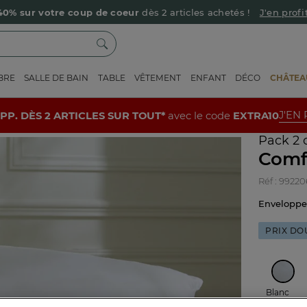
40% sur votre coup de coeur
dès 2 articles achetés !
J'en profi
Livraison offerte dès 90€ d’achat
Retour offert avec Colissimo* !
BRE
SALLE DE BAIN
TABLE
VÊTEMENT
ENFANT
DÉCO
CHÂTEAU
Payez en 3x ou 4x sans frais avec Alma
mforel
Le parrainage Linvosges : offrez 15€, recevez 15€ !
Je découvre
J'EN
UPP. DÈS 2 ARTICLES SUR TOUT*
avec le code
EXTRA10
-10% supp. dès 2 articles avec le code
EXTRA10
J'en profite
Pack 2 
Comf
Réf : 99220
Envelopp
PRIX DO
Blanc