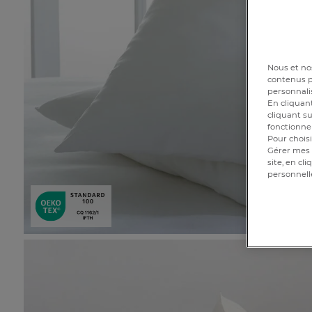
Nous et nos
contenus pe
personnalis
En cliquant
cliquant su
fonctionnem
Pour choisi
Gérer mes 
site, en cl
personnell