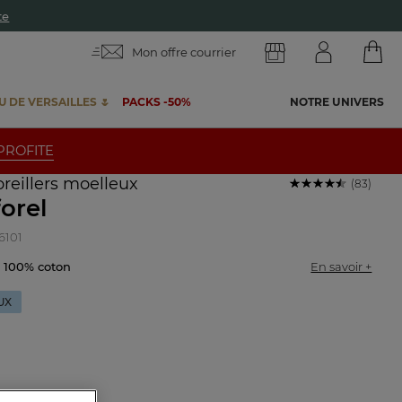
te
Mon offre courrier
 DE VERSAILLES 🌷
PACKS -50%
NOTRE UNIVERS
 PROFITE
oreillers moelleux
(83)
orel
6101
e 100% coton
En savoir +
UX