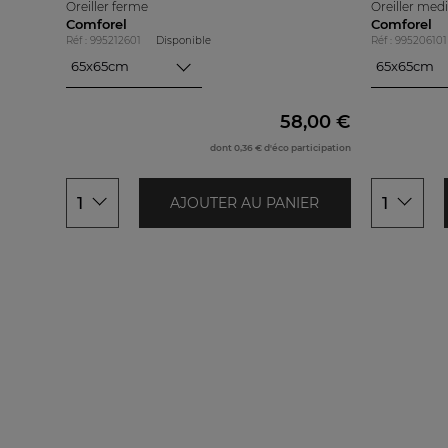
Oreiller ferme
Oreiller me
Comforel
Comforel
Réf : 995212601
Disponible
Réf : 995206101
65x65cm
65x65cm
65x65cm
65x65cm
60x60cm
60x60cm
58,00 €
50x70cm
50x70cm
dont 0,36 € d'éco participation
1
1
AJOUTER AU PANIER