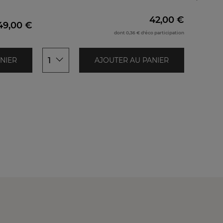
30x50cm
45x45c
42,00 €
49,00 €
dont 0,36 € d'éco participation
1
1
NIER
AJOUTER AU PANIER