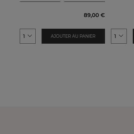
140x200cm
40x40cm
Ocean
200x200cm
Jade
240x220cm
89,00 €
260x240cm
Kaki
Pivoine
1
1
AJOUTER AU PANIER
Bleu paon
Rose thé
Amande
Blanc
Framboise
Vert cèdre
Marin
Citron vert
Gris acier