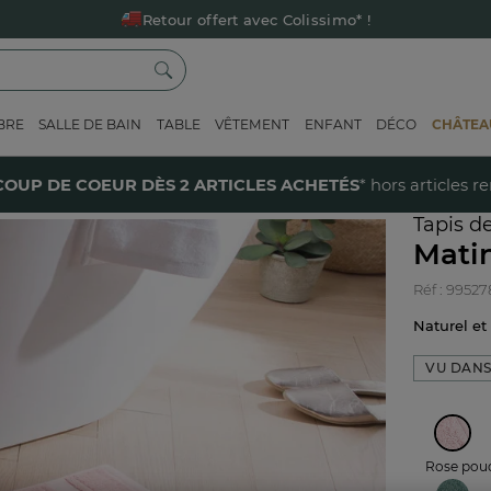
Retour offert avec Colissimo* !
Payez en 3x ou 4x sans frais avec Alma
Le parrainage Linvosges : offrez 15€, recevez 15€ !
Je découvre
BRE
SALLE DE BAIN
TABLE
VÊTEMENT
ENFANT
DÉCO
CHÂTEAU
40% sur votre coup de coeur
dès 2 articles achetés !
J'en profi
tinale
COUP DE COEUR DÈS 2 ARTICLES ACHETÉS
* hors articles r
Tapis d
Mati
Réf : 9952
Naturel e
VU DANS
Rose pou