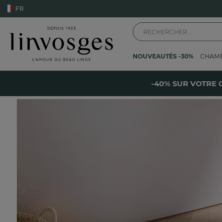
FR
NOUVEAUTÉS -30%
CHAM
-
Accueil
IDÉES CADEAUX
UN CADEAU POUR CHAQUE OCCASION
Ma
-40% SUR VOTRE 