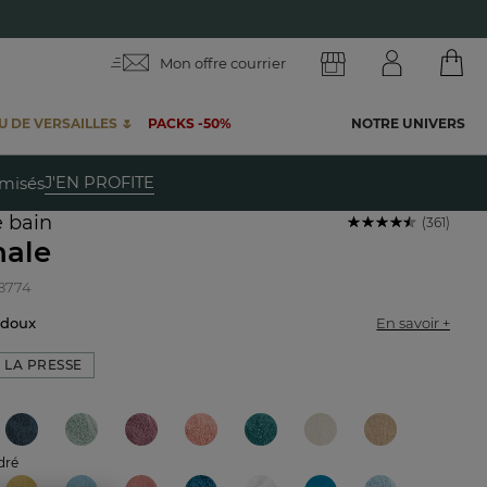
Mon offre courrier
 DE VERSAILLES 🌷
PACKS -50%
NOTRE UNIVERS
te
J'EN PROFITE
emisés
e bain
(361)
nale
78774
t doux
En savoir +
 LA PRESSE
dré