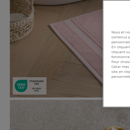
Nous et nos
contenus pe
personnalis
En cliquant
cliquant su
fonctionnem
Pour choisi
Gérer mes 
site, en cl
personnell