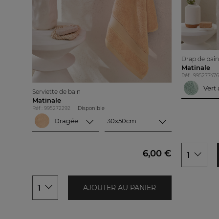
Drap de bain
Matinale
Réf : 995277476
Serviette de bain
Vert
Matinale
Réf : 995272292
Disponible
Outr
Dragée
30x50cm
30x50cm
Fram
Dragée
glac
50x100cm
Vert amande
Bleu 
6,00 €
1
Bleu nuit
Balt
Rose poudré
Miel
1
AJOUTER AU PANIER
Outremer
Vetiv
Framboise
Raph