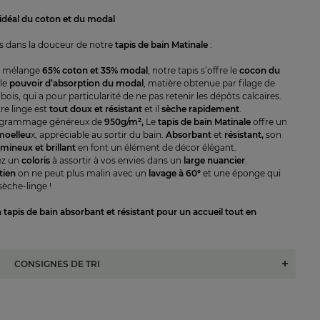
idéal du coton et du modal
s dans la douceur de notre
tapis de bain Matinale
:
n mélange
65% coton et 35% modal
, notre tapis s’offre le
cocon du
 le
pouvoir d’absorption du modal
, matière obtenue par filage de
 bois, qui a pour particularité de ne pas retenir les dépôts calcaires.
tre linge est
tout doux et résistant
et il
sèche rapidement
.
 grammage généreux de
950g/m²,
Le
tapis de bain Matinale
offre un
moelleu
x, appréciable au sortir du bain.
Absorbant
et
résistant,
son
umineux et brillant
en font un élément de décor élégant.
ez un
coloris
à assortir à vos envies dans un
large nuancier
.
tien
on ne peut plus malin avec un
lavage à 60°
et une éponge qui
sèche-linge !
 tapis de bain absorbant et résistant pour un accueil tout en
CONSIGNES DE TRI