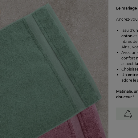
Le mariage 
Ancrez-vou
Issu d’u
coton
et
fibres de
Ainsi, vo
Avec un
confort
aspect
l
Choisiss
Un
entre
adore le 
Matinale, un
douceur !