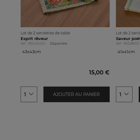
émeraude
Corail doux
Lago
Nuage
Lagon
Lot de 2 serviettes de table
Lot de 2 serv
Esprit rêveur
Saveur poé
Jaune paille
Réf : 992424201
Disponible
Réf : 993286101
43x43cm
41x41cm
Parme
43x43cm
41x41cm
15,00 €
1
1
AJOUTER AU PANIER