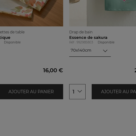
Vert
n
émeraude
Lagon
iettes de table
Drap de bain
tique
Essence de sakura
Disponible
Réf : 992985803
Disponible
70x140cm
70x140cm
100x150cm
16,00 €
1
AJOUTER AU PANIER
AJOUTER AU PA