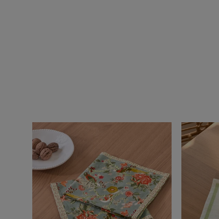
glacée
Anemone
Crè
Baltique
Ane
Miel
Rose
Vert
Vetiver
émer
Raphia
Drag
Crème
Ficel
Ficelle
Aqua
Aqua
Blan
Blanc
Vert 
Vert sauge
Abric
Abricot
Par
Plomb
Corai
Vert
Nua