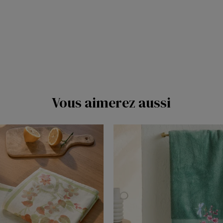
Baltique
me
Miel
mone
Vetiver
 poudré
Raphia
aude
Crème
ée
Vous aimerez aussi
Outremer
le
Ficelle
Aqua
c
Blanc
sauge
Vert sauge
ot
Abricot
me
Parme
l doux
Corail doux
ge