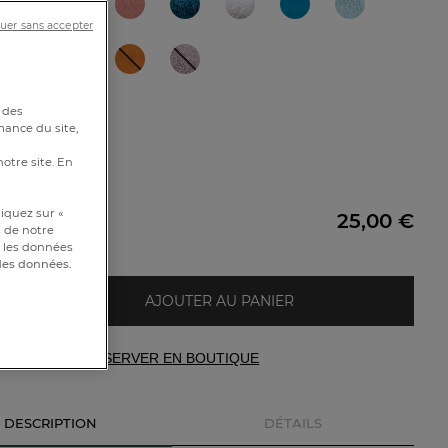
uer sans accepter
 des
mance du site,
notre site. En
0cm
iquez sur «
25,00 €
e
s de notre
et les données
 des données.
AJOUTER AU PANIER
RÉSERVER EN BOUTIQUE
DESCRIPTION
DÉTAILS