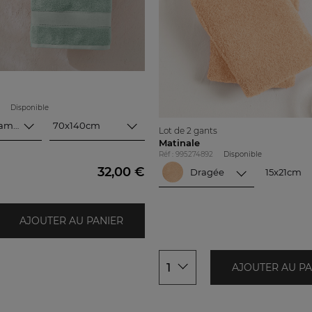
Disponible
Vert amande
70x140cm
Lot de 2 gants
70x140cm
 amande
Matinale
100x150cm
Réf : 995274892
Disponible
emer
32,00 €
Dragée
15x21cm
15x21cm
boise
Dragée
ée
Framboise
nuit
glacée
AJOUTER AU PANIER
Vert amande
ique
Bleu nuit
1
AJOUTER AU PA
Rose poudré
er
Anemone
ia