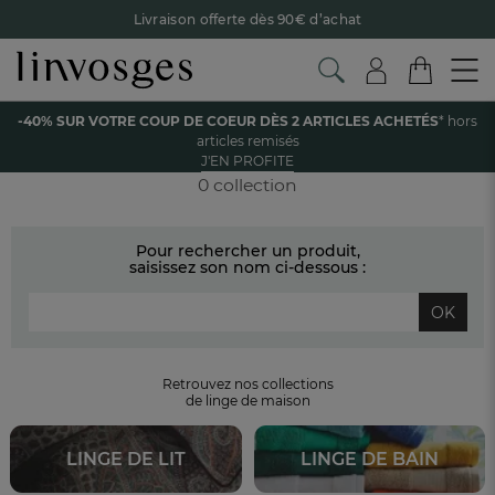
Livraison offerte dès 90€ d’achat
Retour offert avec Colissimo* !
Payez en 3x ou 4x sans frais avec Alma
Accueil
La chambre
Couette
Couette 200x200 cm
-40% SUR VOTRE COUP DE COEUR DÈS 2 ARTICLES ACHETÉS
* hors
Le parrainage Linvosges : offrez 15€, recevez 15€ !
Je
articles remisés
découvre
COUETTE 200X200 CM
J'EN PROFITE
-40% sur votre coup de coeur
dès 2 articles achetés !
J'en
profite
0 collection
Pour rechercher un produit,
saisissez son nom ci-dessous :
OK
Retrouvez nos collections
de linge de maison
LINGE DE LIT
LINGE DE BAIN