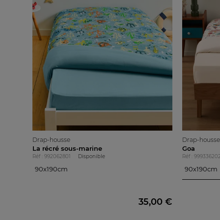
Drap-housse
Drap-housse
La récré sous-marine
Goa
Réf : 992062801
Disponible
Réf : 99933620
90x190cm
90x190cm
90x190cm
90x190cm
140x190cm
160x200cm
35,00 €
180x200cm