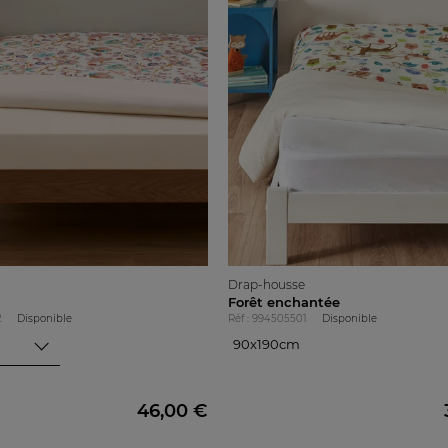
Drap-housse
Forêt enchantée
2
Disponible
Réf : 994505501
Disponible
90x190cm
90x190cm
46,00 €