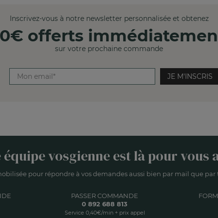
Inscrivez-vous à notre newsletter personnalisée et obtenez
10€ offerts immédiatemen
sur votre prochaine commande
JE M'INSCRIS
 équipe vosgienne est là pour vous a
obilisée pour répondre à vos demandes aussi bien par mail que par t
NDE
PASSER COMMANDE
FORM
0 892 688 813
Service 0,40€/min + prix appel