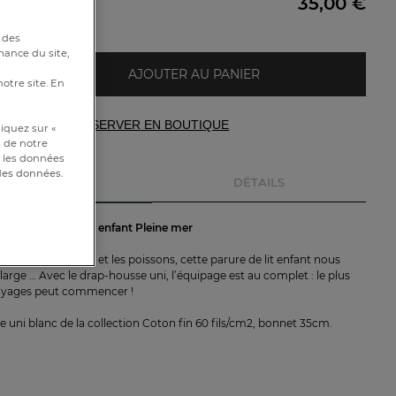
35,00 €
e
 des
mance du site,
AJOUTER AU PANIER
notre site. En
RÉSERVER EN BOUTIQUE
iquez sur «
s de notre
et les données
 des données.
DESCRIPTION
DÉTAILS
iques Drap-housse enfant Pleine mer
teaux, les pieuvres et les poissons, cette parure de lit enfant nous
large … Avec le drap-housse uni, l’équipage est au complet : le plus
oyages peut commencer !
 uni blanc de la collection Coton fin 60 fils/cm2, bonnet 35cm.