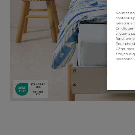
Nous et nos
contenus pe
personnalis
En cliquant
cliquant su
fonctionnem
Pour choisi
Gérer mes 
site, en cl
personnell