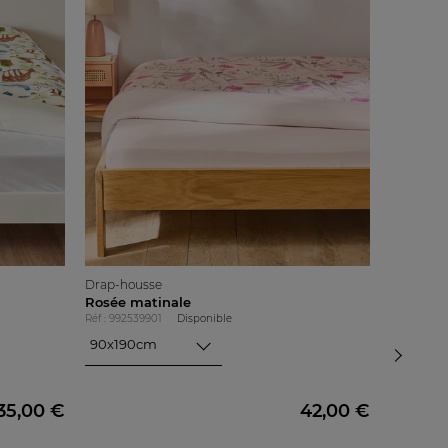
Drap-housse
Drap-hou
Rosée matinale
Rêve de 
Réf : 992539901
Disponible
Réf : 9972
90x190cm
90x190
90x190cm
90x190
140x190cm
160x200cm
35,00 €
42,00 €
180x200cm