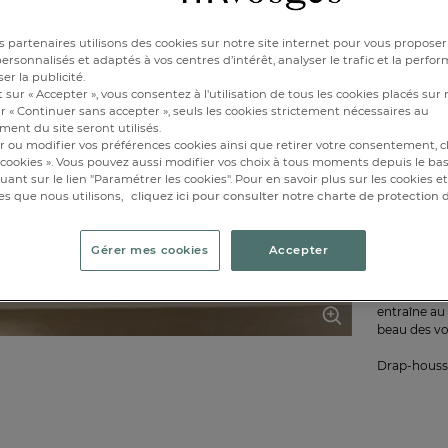
Disponibl
 partenaires utilisons des cookies sur notre site internet pour vous proposer
rsonnalisés et adaptés à vos centres d’intérêt, analyser le trafic et la perfor
er la publicité.
1
 sur « Accepter », vous consentez à l'utilisation de tous les cookies placés sur 
r « Continuer sans accepter », seuls les cookies strictement nécessaires au
ent du site seront utilisés.
r ou modifier vos préférences cookies ainsi que retirer votre consentement, cl
cookies ». Vous pouvez aussi modifier vos choix à tous moments depuis le ba
iquant sur le lien "Paramétrer les cookies". Pour en savoir plus sur les cookies 
es que nous utilisons,
cliquez ici pour consulter notre charte de protection
Gérer mes cookies
Accepter
Caractérist
Entre les ba
entraîne au 
beau des v
Drap-housse