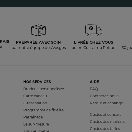
RAIS
PRÉPARÉE AVEC SOIN
LIVRÉE
CHEZ VOUS
al
par notre équipe des Vosges
ou en Colissimo Retrait
30 jo
NOS SERVICES
AIDE
Broderie personnalisée
FAQ
Carte cadeau
Contactez-nous
E-réservation
Retour et échange
Programme de fidélité
Guides et conseils
Parrainage
Guides des matières
Le sur-mesure
Guides des tailles
Tissu au mètre