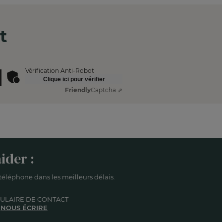
t
Vérification Anti-Robot
Clique ici pour vérifier
Friendly
Captcha ⇗
ider :
éléphone dans les meilleurs délais.
ULAIRE DE CONTACT
NOUS ÉCRIRE