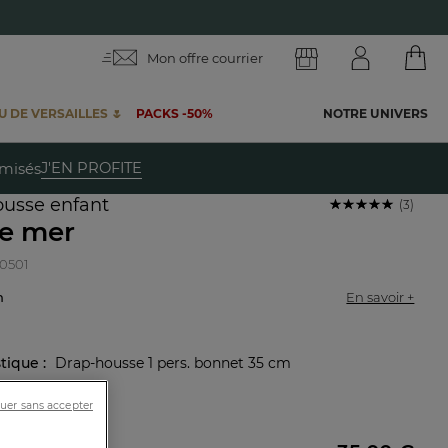
Mon offre courrier
 DE VERSAILLES 🌷
PACKS -50%
NOTRE UNIVERS
te
J'EN PROFITE
emisés
usse enfant
(3)
ne mer
40501
on
En savoir +
stique :
Drap-housse 1 pers. bonnet 35 cm
90cm
uer sans accepter