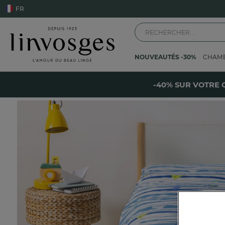
FR
NOUVEAUTÉS -30%
CHAM
Accueil
La chambre
Linge de lit
Drap-housse enfant
Pleine mer
-
-40% SUR VOTRE 