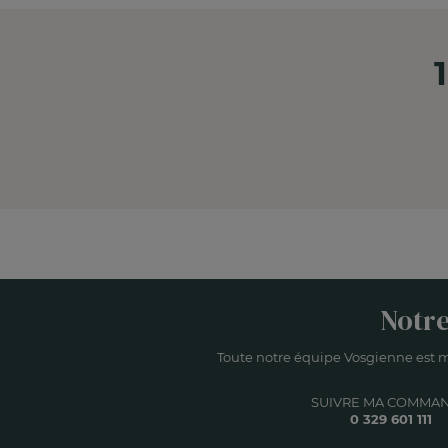
Notre
Toute notre équipe Vosgienne est m
SUIVRE MA COMMA
0 329 601 111