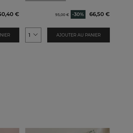
40/42
100x15
44/46
50,40 €
66,50 €
-30%
95,00 €
48/50
1
1
NIER
AJOUTER AU PANIER