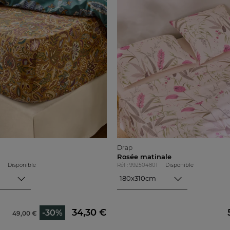
Drap
Rosée matinale
Disponible
Réf : 992504801
Disponible
180x310cm
180x310cm
240x310cm
270x310cm
34,30 €
-30%
49,00 €