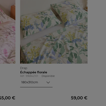
Drap
Échappée florale
Réf : 996842101
Disponible
180x310cm
180x310cm
240x310cm
270x310cm
55,00 €
59,00 €