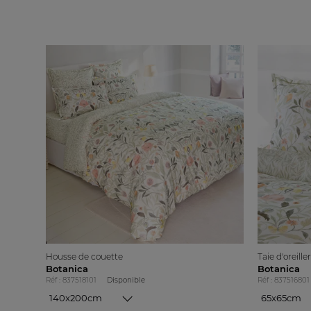
Housse de couette
Taie d'oreiller
Botanica
Botanica
Réf : 837518101
Disponible
Réf : 837516801
140x200cm
65x65cm
140x200cm
65x65cm