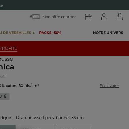
Mon offre courrier
 DE VERSAILLES 🌷
PACKS -50%
NOTRE UNIVERS
 PROFITE
ousse
nica
3301
0% coton, 80 fils/cm²
En savoir +
UTÉ
stique :
Drap-housse 1 pers. bonnet 35 cm