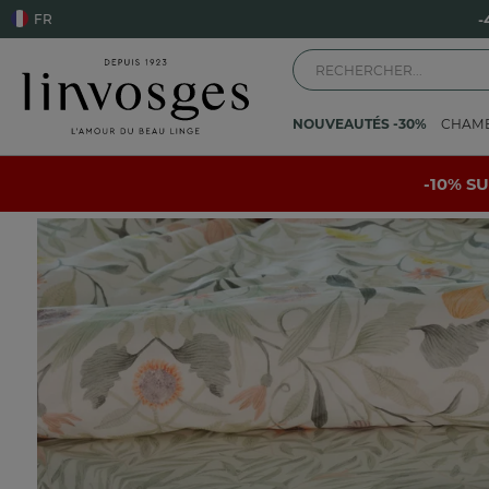
FR
NOUVEAUTÉS -30%
CHAM
Accueil
La chambre
Linge de lit
Drap-housse
Botanica
-10% S