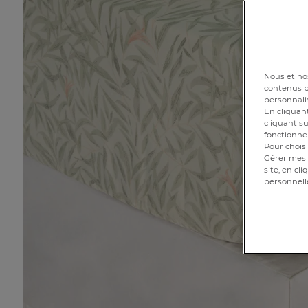
Nous et nos
contenus pe
personnalis
En cliquant
cliquant su
fonctionnem
Pour choisi
Gérer mes 
site, en cl
personnell