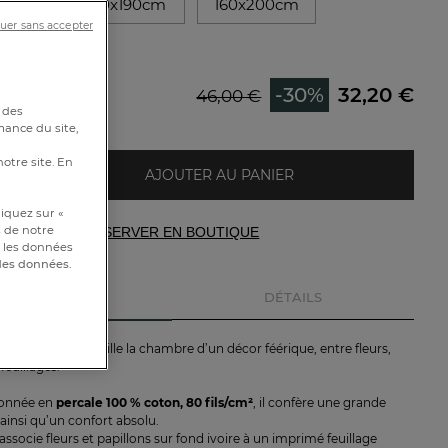
90cm
140x190cm
160x200cm
uer sans accepter
00cm
-30%
32,20 €
46,00 €
e
 des
mance du site,
notre site. En
AJOUTER AU PANIER
iquez sur «
s de notre
RÉSERVER EN BOUTIQUE
et les données
 des données.
DESCRIPTION
DÉTAILS
usse Botanica
habille la chambre d’un décor féérique, entre fleurs,
 feuillages.
ionnée en
percale 100 % coton, 80 fils/cm²
, il confère une grande
ainsi qu’un confort absolu.
associe fleurs et papillons sur fond ivoire à un imprimé feuillage