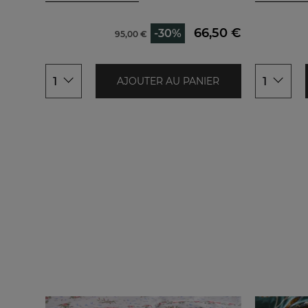
200x200cm
50x70cm
240x220cm
66,50 €
-30%
95,00 €
260x240cm
1
1
AJOUTER AU PANIER