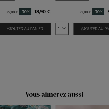
240x300cm
270x300cm
18,90 €
-30%
-30%
27,00 €
72,00 €
1
AJOUTER AU PANIER
AJOUTER AU PA
Vous aimerez aussi