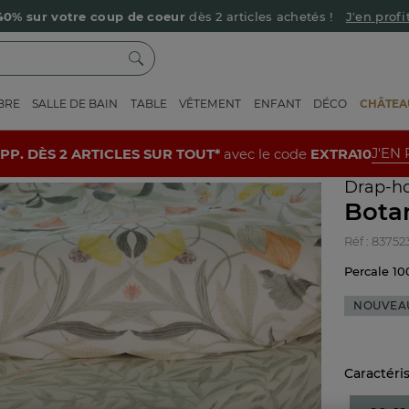
Livraison offerte dès 90€ d’achat
Retour offert avec Colissimo* !
Payez en 3x ou 4x sans frais avec Alma
BRE
SALLE DE BAIN
TABLE
VÊTEMENT
ENFANT
DÉCO
CHÂTEAU
Le parrainage Linvosges : offrez 15€, recevez 15€ !
Je découvre
-10% supp. dès 2 articles avec le code
EXTRA10
J'en profite
J'EN
UPP. DÈS 2 ARTICLES SUR TOUT*
avec le code
EXTRA10
Drap-h
Bota
Réf : 83752
Percale 10
NOUVEA
Caractéri