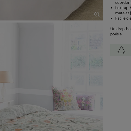
coordonn
Le drap-
matelas 
Facile d’
Un drap-hou
poésie.