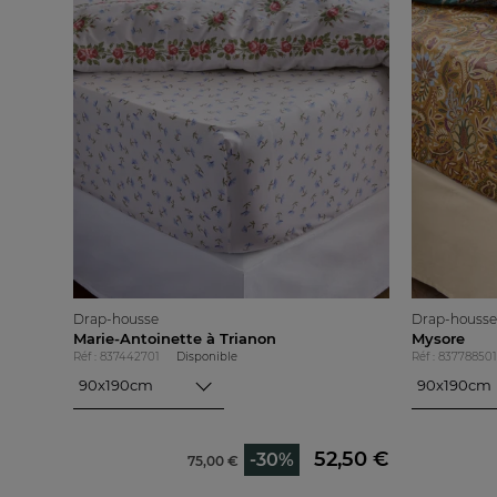
Drap-housse
Drap-housse
Marie-Antoinette à Trianon
Mysore
Réf : 837442701
Disponible
Réf : 837788501
90x190cm
90x190cm
90x190cm
90x190cm
140x190cm
140x190cm
160x200cm
160x200cm
52,50 €
-30%
75,00 €
180x200cm
180x200cm