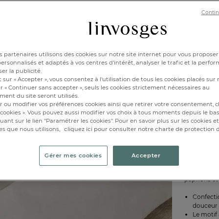
90x1
Contin
180x2
Disponibl
 partenaires utilisons des cookies sur notre site internet pour vous proposer
rsonnalisés et adaptés à vos centres d’intérêt, analyser le trafic et la perfor
er la publicité.
 sur « Accepter », vous consentez à l'utilisation de tous les cookies placés sur 
1
r « Continuer sans accepter », seuls les cookies strictement nécessaires au
ent du site seront utilisés.
r ou modifier vos préférences cookies ainsi que retirer votre consentement, cl
cookies ». Vous pouvez aussi modifier vos choix à tous moments depuis le ba
iquant sur le lien "Paramétrer les cookies". Pour en savoir plus sur les cookies 
es que nous utilisons,
cliquez ici pour consulter notre charte de protection
Gérer mes cookies
Accepter
Le
drap-ho
papillons et
Confect
douceur 
Le motif 