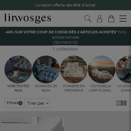
Livraison offerte dès 90€ d’achat
Retour offert avec Colissimo* !
Payez en 3x ou 4x sans frais avec Alma
Accueil
La chambre
Linge de lit
Drap-housse
Drap-housse metis
-40% SUR VOTRE COUP DE COEUR DÈS 2 ARTICLES ACHETÉS
* hors
Le parrainage Linvosges : offrez 15€, recevez 15€ !
Je
articles remisés
découvre
DRAP HOUSSE MÉTIS
J'EN PROFITE
-40% sur votre coup de coeur
dès 2 articles achetés !
J'en
profite
1 collection
Voir toutes
Nuances de
Flânerie en
Ciutadella :
La géo
nos
bleu
Provence
l’art floral à
donn
ambiances
fleur de lit
ryt
Filtrer
Trier par
1