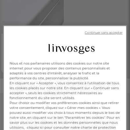
Continuer sans accepter
MASTER OF LINEN
Drap-housse
Métis
85,00 €
Dès
Nous et nos partenaires utilisons des cookies sur notre site
50% lin, 50% coton 155g/m2
internet pour vous proposer des contenus personnalisés et
adaptés à vos centres d’intérêt, analyser le trafic et la
performance du site, personnaliser la publicité.
En cliquant sur « Accepter », vous consentez à l'utilisation de tous
les cookies placés sur notre site. En cliquant sur « Continuer sans
accepter », seuls les cookies strictement nécessaires au
fonctionnement du site seront utilisés.
FR
DE
AT
Pour choisir ou modifier vos préférences cookies ainsi que retirer
BE
CH
votre consentement, cliquez sur « Gérer mes cookies ». Vous
pouvez aussi modifier vos choix à tous moments depuis le bas de
notre site, en cliquant sur le lien "Paramétrer les cookies". Pour en
savoir plus sur les cookies et les données personnelles que nous
utilisons,
cliquez ici pour consulter notre charte de protection