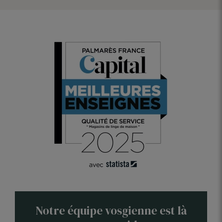
Optez pour un lavage à basse température avec un détergent
doux pour préserver les fibres naturelles.
Évitez le sèche-linge qui pourrait abîmer le tissu et préférez un
séchage à l'air libre.
Repasser vos draps à basse température pour conserver leur
forme et leur douceur.
Rangez-les dans un endroit sec et à l'abri de la lumière directe
pour éviter la décoloration.
En suivant ces conseils, vos draps housse en métis resteront
magnifiques et confortables, nuit après nuit.
Notre équipe vosgienne est là