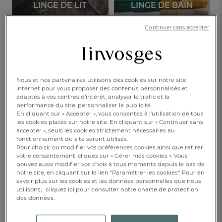
LINGE DE LIT
LINGE DE BAIN
Continuer sans accepter
LINGE DE TABLE
VÊTEMENTS
ENFANTS
DÉCORATION
Nous et nos partenaires utilisons des cookies sur notre site
internet pour vous proposer des contenus personnalisés et
adaptés à vos centres d’intérêt, analyser le trafic et la
performance du site, personnaliser la publicité.
Découvrez nos best-sellers !
En cliquant sur « Accepter », vous consentez à l'utilisation de tous
les cookies placés sur notre site. En cliquant sur « Continuer sans
accepter », seuls les cookies strictement nécessaires au
fonctionnement du site seront utilisés.
Pour choisir ou modifier vos préférences cookies ainsi que retirer
votre consentement, cliquez sur « Gérer mes cookies ». Vous
pouvez aussi modifier vos choix à tous moments depuis le bas de
notre site, en cliquant sur le lien "Paramétrer les cookies". Pour en
FR
DE
AT
BE
CH
savoir plus sur les cookies et les données personnelles que nous
utilisons,
cliquez ici pour consulter notre charte de protection
des données.