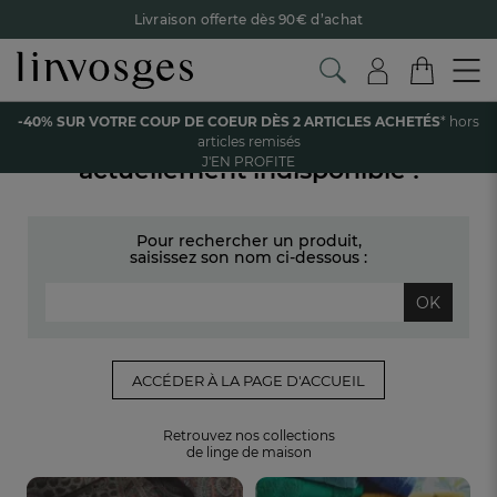
Livraison offerte dès 90€ d’achat
Retour offert avec Colissimo* !
Payez en 3x ou 4x sans frais avec Alma
-40% SUR VOTRE COUP DE COEUR DÈS 2 ARTICLES ACHETÉS
* hors
Le parrainage Linvosges : offrez 15€, recevez 15€ !
Je
La page recherchée est
articles remisés
découvre
J'EN PROFITE
actuellement indisponible !
-40% sur votre coup de coeur
dès 2 articles achetés !
J'en
profite
Pour rechercher un produit,
saisissez son nom ci-dessous :
OK
ACCÉDER À LA PAGE D'ACCUEIL
Retrouvez nos collections
de linge de maison