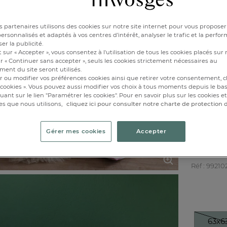
140x2
 partenaires utilisons des cookies sur notre site internet pour vous proposer
Epuisé
rsonnalisés et adaptés à vos centres d’intérêt, analyser le trafic et la perfor
er la publicité.
 sur « Accepter », vous consentez à l'utilisation de tous les cookies placés sur 
r « Continuer sans accepter », seuls les cookies strictement nécessaires au
ent du site seront utilisés.
r ou modifier vos préférences cookies ainsi que retirer votre consentement, cl
cookies ». Vous pouvez aussi modifier vos choix à tous moments depuis le ba
iquant sur le lien "Paramétrer les cookies". Pour en savoir plus sur les cookies 
es que nous utilisons,
cliquez ici pour consulter notre charte de protection
Gérer mes cookies
Accepter
Taie d'o
Réf : 99210
63x6