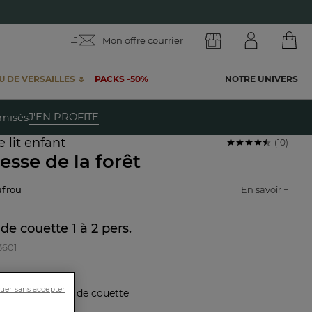
Mon offre courrier
 DE VERSAILLES 🌷
PACKS -50%
NOTRE UNIVERS
te
J'EN PROFITE
emisés
 lit enfant
(10)
esse de la forêt
oufrou
En savoir +
de couette 1 à 2 pers.
3601
uer sans accepter
stique :
Housse de couette