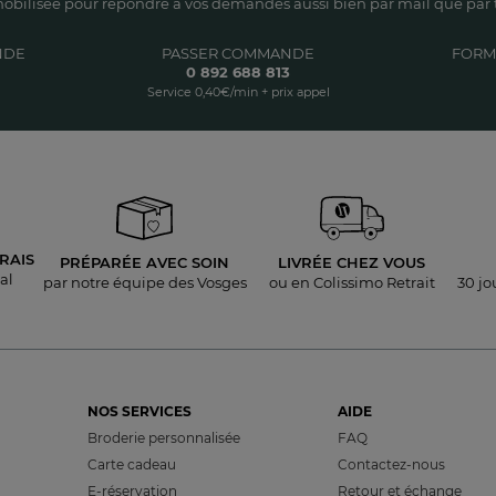
obilisée pour répondre à vos demandes aussi bien par mail que par t
NDE
PASSER COMMANDE
FORM
0 892 688 813
Service 0,40€/min + prix appel
RAIS
PRÉPARÉE AVEC SOIN
LIVRÉE
CHEZ VOUS
al
par notre équipe des Vosges
ou en Colissimo Retrait
30 jo
NOS SERVICES
AIDE
Broderie personnalisée
FAQ
Carte cadeau
Contactez-nous
E-réservation
Retour et échange