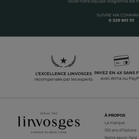
Toute notre équipe Vosgienne est m
SUIVRE MA COMMA
0 329 601 111
PAYEZ EN 4X
SANS F
L’EXCELLENCE LINVOSGES
avec Alma ou PayP
récompensée par les experts
À PROPOS
La marque
100 ans d’histoire
Notre savoir-faire