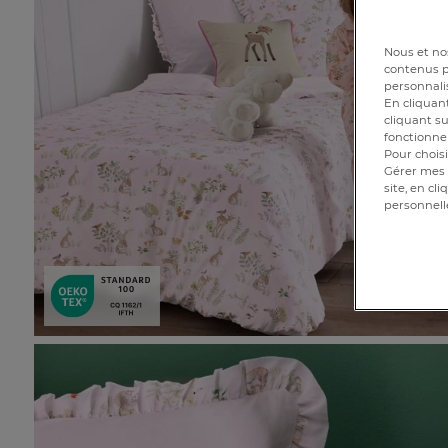
Nous et nos
contenus pe
personnalis
En cliquant
cliquant su
fonctionnem
Pour choisi
Gérer mes 
site, en cl
personnell