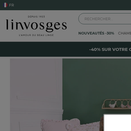
FR
NOUVEAUTÉS -30%
CHAM
Accueil
La chambre
Linge de lit
Linge de lit enfant
Princesse de la fo
-
-40% SUR VOTRE 