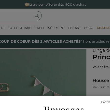
Livraison offerte dès 90€ d’achat
Retour offert avec Colissimo* !
Payez en 3x ou 4x sans frais avec Alma
BRE
SALLE DE BAIN
TABLE
VÊTEMENT
ENFANT
DÉCO
CHÂTEAU
Le parrainage Linvosges : offrez 15€, recevez 15€ !
Je découvre
rêt
40% sur votre coup de coeur
dès 2 articles achetés !
J'en profi
COUP DE COEUR DÈS 2 ARTICLES ACHETÉS
* hors articles r
Linge de
Princ
Volant fr
Housse 
Réf : 99210
Contin
Caractéri