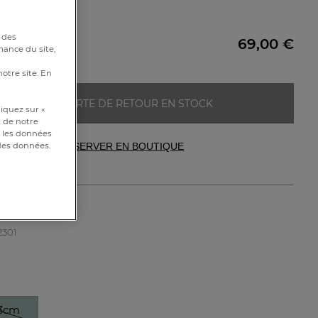
00cm
 des
69,00 €
mance du site,
notre site. En
ALERTE DE RETOUR EN STOCK
iquez sur «
s de notre
et les données
RÉSERVER EN BOUTIQUE
 des données.
reiller
2301
3cm