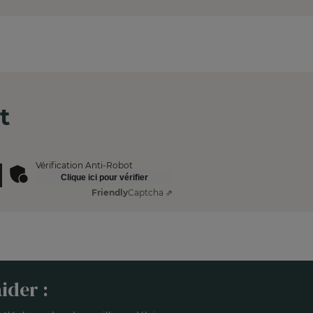
t
Vérification Anti-Robot
Clique ici pour vérifier
Friendly
Captcha ⇗
ider :