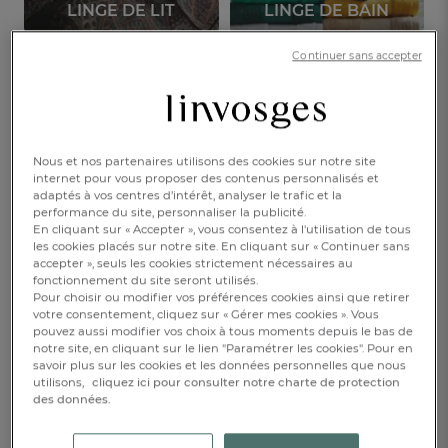
LINGE DE LIT
LINGE DE BAIN
Continuer sans accepter
LINGE DE TABLE
VÊTEMENTS
ENFANTS
DÉCORATION
Nous et nos partenaires utilisons des cookies sur notre site
internet pour vous proposer des contenus personnalisés et
adaptés à vos centres d’intérêt, analyser le trafic et la
performance du site, personnaliser la publicité.
Découvrez nos best-sellers !
En cliquant sur « Accepter », vous consentez à l'utilisation de tous
les cookies placés sur notre site. En cliquant sur « Continuer sans
accepter », seuls les cookies strictement nécessaires au
fonctionnement du site seront utilisés.
Pour choisir ou modifier vos préférences cookies ainsi que retirer
votre consentement, cliquez sur « Gérer mes cookies ». Vous
pouvez aussi modifier vos choix à tous moments depuis le bas de
notre site, en cliquant sur le lien "Paramétrer les cookies". Pour en
FR
DE
AT
BE
CH
savoir plus sur les cookies et les données personnelles que nous
utilisons,
cliquez ici pour consulter notre charte de protection
des données.