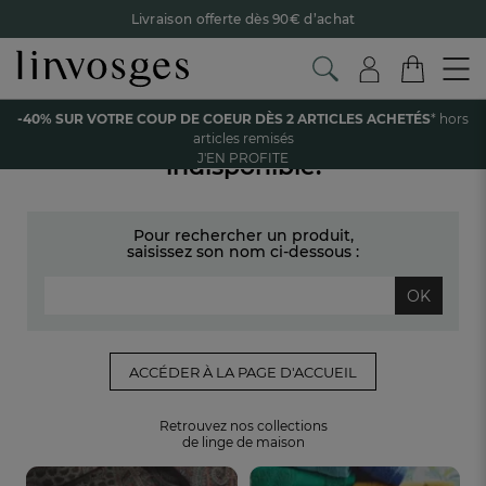
Livraison offerte dès 90€ d’achat
Retour offert avec Colissimo* !
Payez en 3x ou 4x sans frais avec Alma
-40% SUR VOTRE COUP DE COEUR DÈS 2 ARTICLES ACHETÉS
* hors
Le parrainage Linvosges : offrez 15€, recevez 15€ !
Je
Votre article est temporairement
articles remisés
découvre
J'EN PROFITE
indisponible.
-40% sur votre coup de coeur
dès 2 articles achetés !
J'en
profite
Pour rechercher un produit,
saisissez son nom ci-dessous :
OK
ACCÉDER À LA PAGE D'ACCUEIL
Retrouvez nos collections
de linge de maison