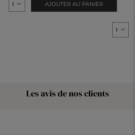
AJOUTER AU PANIER
1
Saf
Kak
Nu
1
Bal
Bei
Pou
Coul
New
Oce
Les avis de nos clients
Bla
Aci
Blé
Abr