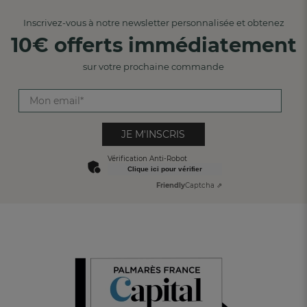
Fig
Inscrivez-vous à notre newsletter personnalisée et obtenez
10€ offerts immédiatement
Lag
Lau
sur votre prochaine commande
Euc
Bla
Ivoi
JE M'INSCRIS
Lin
Vérification Anti-Robot
Clique ici pour vérifier
Jad
Friendly
Captcha ⇗
Gris
Tou
Ble