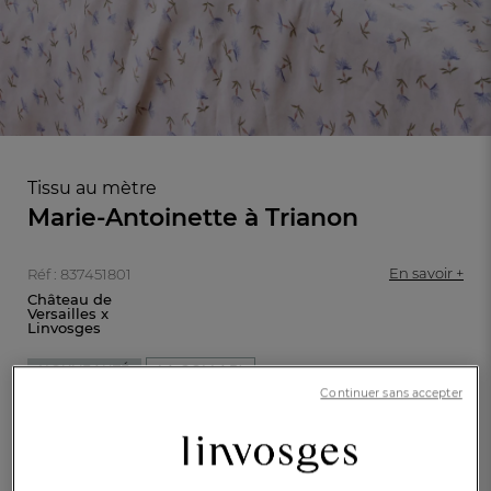
Tissu au mètre
Marie-Antoinette à Trianon
En savoir +
Réf : 837451801
Château de
Versailles x
Linvosges
NOUVEAUTÉ
LA COLLAB'
FR
DE
AT
Continuer sans accepter
BE
CH