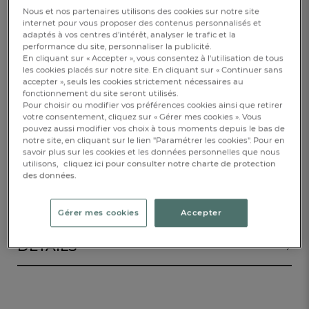
288cm
Nous et nos partenaires utilisons des cookies sur notre site
internet pour vous proposer des contenus personnalisés et
adaptés à vos centres d’intérêt, analyser le trafic et la
1 m
performance du site, personnaliser la publicité.
En cliquant sur « Accepter », vous consentez à l'utilisation de tous
-30%
27,30 €
les cookies placés sur notre site. En cliquant sur « Continuer sans
39,00 €
accepter », seuls les cookies strictement nécessaires au
fonctionnement du site seront utilisés.
Disponible
Pour choisir ou modifier vos préférences cookies ainsi que retirer
votre consentement, cliquez sur « Gérer mes cookies ». Vous
pouvez aussi modifier vos choix à tous moments depuis le bas de
notre site, en cliquant sur le lien "Paramétrer les cookies". Pour en
savoir plus sur les cookies et les données personnelles que nous
AJOUTER AU PANIER
utilisons,
cliquez ici pour consulter notre charte de protection
des données.
DESCRIPTION
Gérer mes cookies
Accepter
DÉTAILS