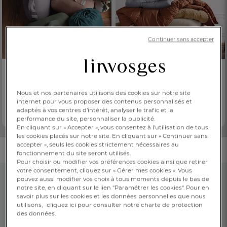
Continuer sans accepter
Édredon
Édredon
Escapade nomade
Saint-Moritz
Nous et nos partenaires utilisons des cookies sur notre site
internet pour vous proposer des contenus personnalisés et
139,00 €
105,00 €
Dès
Dès
adaptés à vos centres d’intérêt, analyser le trafic et la
3 coloris
Effet gauffré
performance du site, personnaliser la publicité.
En cliquant sur « Accepter », vous consentez à l'utilisation de tous
les cookies placés sur notre site. En cliquant sur « Continuer sans
accepter », seuls les cookies strictement nécessaires au
fonctionnement du site seront utilisés.
Pour choisir ou modifier vos préférences cookies ainsi que retirer
votre consentement, cliquez sur « Gérer mes cookies ». Vous
FR
DE
AT
pouvez aussi modifier vos choix à tous moments depuis le bas de
BE
CH
notre site, en cliquant sur le lien "Paramétrer les cookies". Pour en
savoir plus sur les cookies et les données personnelles que nous
utilisons,
cliquez ici pour consulter notre charte de protection
des données.