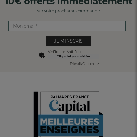
10€ offerts immédiatement
sur votre prochaine commande
JE M'INSCRIS
Vérification Anti-Robot
Clique ici pour vérifier
Friendly
Captcha ⇗