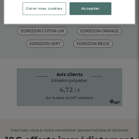
Gérer mes cookies
Accepter
EDREDON
EDREDON COTON
EDREDON COTON-LIN
EDREDON ORANGE
EDREDON VERT
EDREDON BEIGE
Avis clients
Edredon polyester
4,72
/ 5
Sur la base de
267
notations
Inscrivez-vous à notre newsletter personnalisée et obtenez