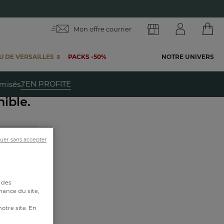
Mon offre courrier
 DE VERSAILLES 🌷
PACKS -50%
NOTRE UNIVERS
te
J'EN PROFITE
emisés
ible.
uer sans accepter
 :
 des
mance du site,
notre site. En