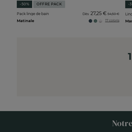
-50%
OFFRE PACK
-
27,25 €
Pack linge de bain
Dès
54,50 €
Ling
Matinale
17 coloris
Notre