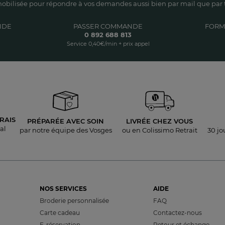
obilisée pour répondre à vos demandes aussi bien par mail que par t
NDE
PASSER COMMANDE
FORM
0 892 688 813
Service 0,40€/min + prix appel
RAIS
PRÉPARÉE AVEC SOIN
LIVRÉE
CHEZ VOUS
al
par notre équipe des Vosges
ou en Colissimo Retrait
30 jo
NOS SERVICES
AIDE
Broderie personnalisée
FAQ
Carte cadeau
Contactez-nous
E-réservation
Retour et échange