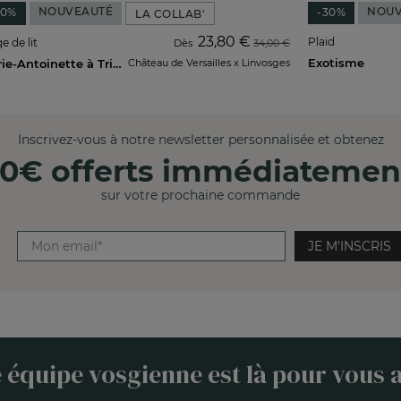
NOUVEAUTÉ
NOUV
30%
-30%
LA COLLAB'
23,80 €
Plaid
e de lit
Dès
34,00 €
Exotisme
Marie-Antoinette à Trianon
Château de Versailles x Linvosges
Inscrivez-vous à notre newsletter personnalisée et obtenez
10€ offerts immédiatemen
sur votre prochaine commande
JE M'INSCRIS
 équipe vosgienne est là pour vous a