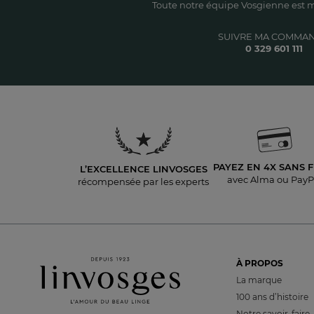
Toute notre équipe Vosgienne est m
SUIVRE MA COMMA
0 329 601 111
PAYEZ EN 4X
SANS F
L’EXCELLENCE LINVOSGES
avec Alma ou PayP
récompensée par les experts
À PROPOS
La marque
100 ans d’histoire
Notre savoir-faire