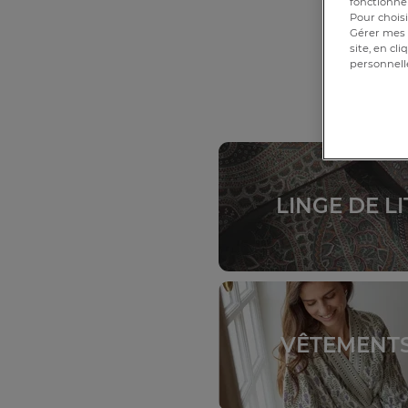
fonctionnem
Pour choisi
Gérer mes 
site, en cl
personnell
LINGE DE LI
VÊTEMENT