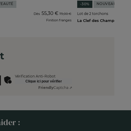
EAUTÉ
NOUVEAUTÉ
-30%
55,30 €
Lot de 2 torchons
Dès
79,00 €
Finition franges
La Clef des Champs
t
Vérification Anti-Robot
Clique ici pour vérifier
Friendly
Captcha ⇗
ider :