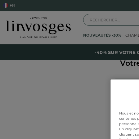
FR
NOUVEAUTÉS -30%
CHAM
Accueil
Votre article est temporairement indisponible.
-
-40% SUR VOTRE 
Votr
P
Nous et nos
contenus pe
personnalis
En cliquant
cliquant su