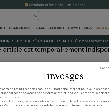
Livraison offerte dès 90€ d’achat
Retour offert avec Colissimo* !
Payez en 3x ou 4x sans frais avec Alma
BRE
SALLE DE BAIN
TABLE
VÊTEMENT
ENFANT
DÉCO
CHÂTEAU
Le parrainage Linvosges : offrez 15€, recevez 15€ !
Je découvre
40% sur votre coup de coeur
dès 2 articles achetés !
J'en profi
COUP DE COEUR DÈS 2 ARTICLES ACHETÉS
* hors articles r
e article est temporairement indispon
Contin
our rechercher un produit,
saisissez son nom ci-dessous
OK
 partenaires utilisons des cookies sur notre site internet pour vous proposer
rsonnalisés et adaptés à vos centres d’intérêt, analyser le trafic et la perfor
er la publicité.
 sur « Accepter », vous consentez à l'utilisation de tous les cookies placés sur 
r « Continuer sans accepter », seuls les cookies strictement nécessaires au