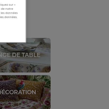
iquez sur «
s de notre
et les données
 des données.
NGE DE TABLE
DÉCORATION