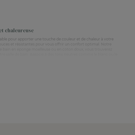
 et chaleureuse
rnable pour apporter une touche de couleur et de chaleur à votre
uces et résistantes pour vous offrir un confort optimal. Notre
ap de bain en éponge moelleuse ou en coton doux, vous trouverez
tre salle de bain. Associé à des tons neutres comme le blanc ou le
unique et personnelle. Chez Linvosges, nous attachons une grande
s offrir une douceur et une résistance exceptionnelles. Ils sont
 bain rouge Linvosges pour apporter une touche de couleur et de
ain,
linge de bain enfant et bébé
,
linge de bain à personnaliser
,
 bain homme
,
peignoir de bain enfant
.