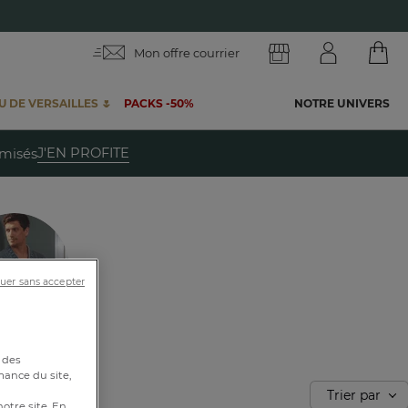
Mon offre courrier
 DE VERSAILLES 🌷
PACKS -50%
NOTRE UNIVERS
te
J'EN PROFITE
emisés
uer sans accepter
toutes nos
biances
 des
mance du site,
Trier par
notre site. En