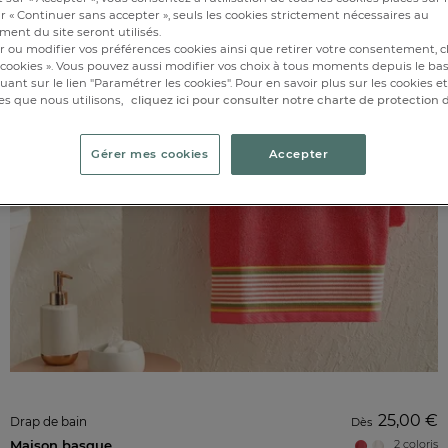
r « Continuer sans accepter », seuls les cookies strictement nécessaires au
ent du site seront utilisés.
r ou modifier vos préférences cookies ainsi que retirer votre consentement, cl
cookies ». Vous pouvez aussi modifier vos choix à tous moments depuis le ba
iquant sur le lien "Paramétrer les cookies". Pour en savoir plus sur les cookies 
es que nous utilisons,
cliquez ici pour consulter notre charte de protection
Gérer mes cookies
Accepter
25,00 €
Drap de bain
Dès
Maison basque
2 coloris