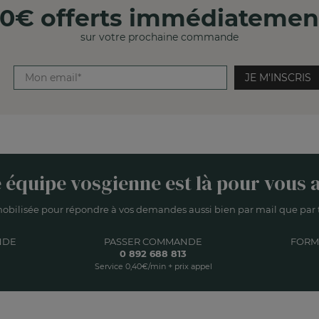
10€ offerts immédiatemen
sur votre prochaine commande
JE M'INSCRIS
 équipe vosgienne est là pour vous a
obilisée pour répondre à vos demandes aussi bien par mail que par t
NDE
PASSER COMMANDE
FORM
0 892 688 813
Service 0,40€/min + prix appel