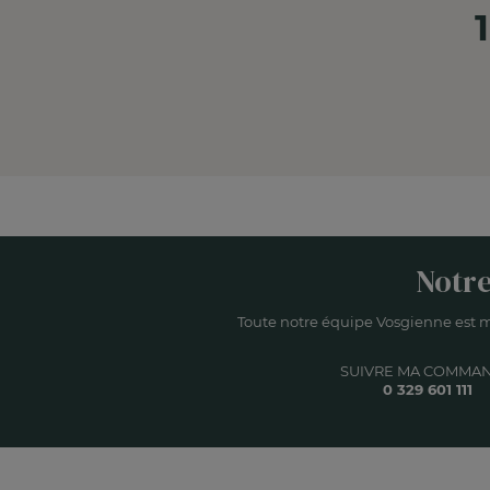
Notre
Toute notre équipe Vosgienne est m
SUIVRE MA COMMA
0 329 601 111