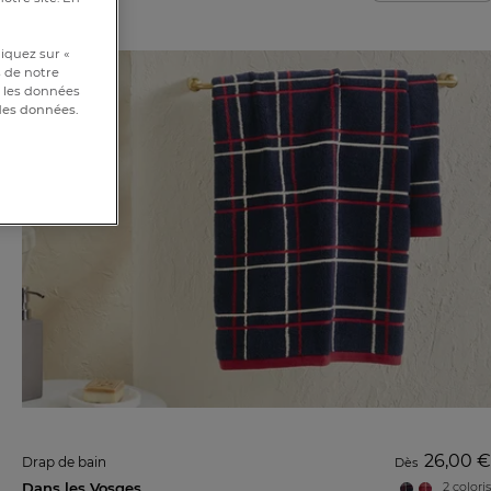
iquez sur «
s de notre
et les données
 des données.
26,00 €
Drap de bain
Dès
Dans les Vosges
2 coloris