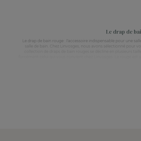
Le drap de bai
Le drap de bain rouge : l'accessoire indispensable pour une sal
salle de bain. Chez Linvosges, nous avons sélectionné pour vo
collection de draps de bain rouges se décline en plusieurs tai
forcément celui qui vous convient chez Linvosges. Le rouge est un
beige, il crée un contraste élégant et sophistiqué. Vous pouvez
importance à la qualité de nos produits. Tous nos draps de bain
également faciles à entretenir et à laver pour une utilisation
Retrouvez les autres catégories de la salle de bain et du
linge 
peignoir à personnaliser
,
peignoir enf