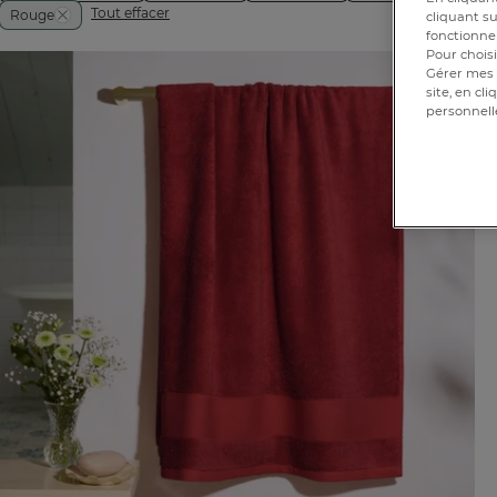
Tout effacer
Rouge
cliquant su
fonctionnem
Pour choisi
Gérer mes 
site, en cl
personnell