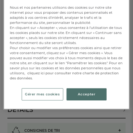
Taille unique
Nous et nos partenaires utilisons des cookies sur notre site
internet pour vous proposer des contenus personnalisés et
adaptés à vos centres d’intérêt, analyser le trafic et la
49,00 €
performance du site, personnaliser la publicité.
En cliquant sur « Accepter », vous consentez à l'utilisation de tous
les cookies placés sur notre site. En cliquant sur « Continuer sans
Disponible
accepter », seuls les cookies strictement nécessaires au
fonctionnement du site seront utilisés.
Pour choisir ou modifier vos préférences cookies ainsi que retirer
votre consentement, cliquez sur « Gérer mes cookies ». Vous
1
AJOUTER AU PANIER
pouvez aussi modifier vos choix à tous moments depuis le bas de
notre site, en cliquant sur le lien "Paramétrer les cookies". Pour en
savoir plus sur les cookies et les données personnelles que nous
RÉSERVER EN BOUTIQUE
utilisons,
cliquez ici pour consulter notre charte de protection
des données.
DESCRIPTION
Gérer mes cookies
Accepter
DÉTAILS
CONSIGNES DE TRI