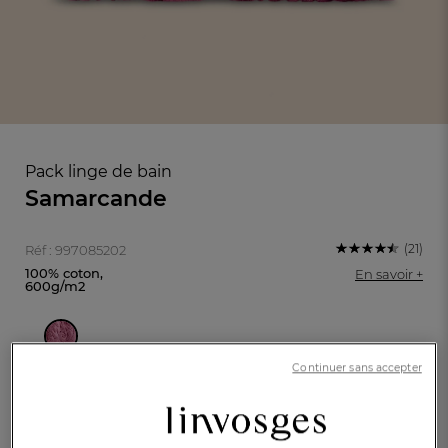
Pack linge de bain
Samarcande
(21)
Réf : 997085202
100% coton,
En savoir +
600g/m2
FR
DE
AT
BE
CH
Framboise
Continuer sans accepter
Caractéristique :
Drap de bain + serviette + 2 gants