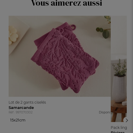
Vous aimerez aussi
Lot de 2 gants ciselés
Samarcande
Réf : 997070302
Disponible
15x21cm
15x21cm
Pack linge d
Riviera