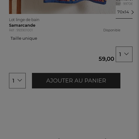
Réf : 99706770
70x140cm
70x140cm
Lot linge de bain
100x150cm
Samarcande
Réf : 993901001
Disponible
Taille unique
Taille unique
1
59,00 €
AJOUTER AU PANIER
1