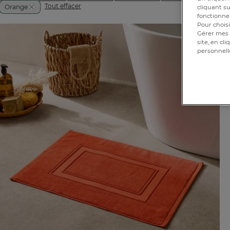
Tout effacer
Orange
cliquant su
fonctionnem
Pour choisi
Gérer mes 
site, en cl
personnell