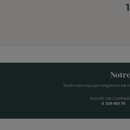
Notre
Toute notre équipe Vosgienne est m
SUIVRE MA COMMA
0 329 601 111