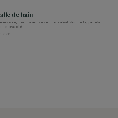
alle de bain
énergique, crée une ambiance conviviale et stimulante, parfaite
t et praticité.
otidien.
range est durable et facile à entretenir.
actère.
 ?
 pour un look audacieux.
et dynamique.