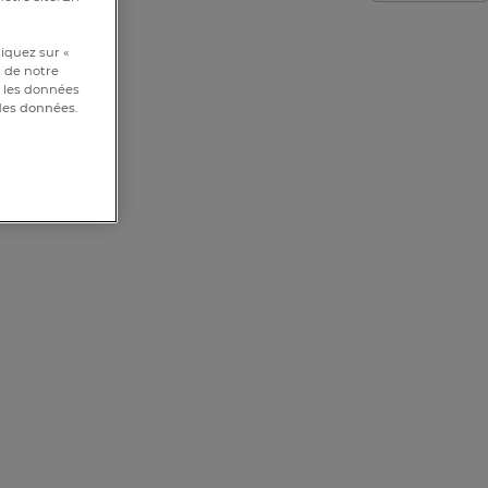
iquez sur «
s de notre
et les données
 des données.