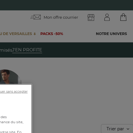
Mon offre courrier
 DE VERSAILLES 🌷
PACKS -50%
NOTRE UNIVERS
te
J'EN PROFITE
emisés
uer sans accepter
toutes nos
biances
 des
mance du site,
Trier par
notre site. En