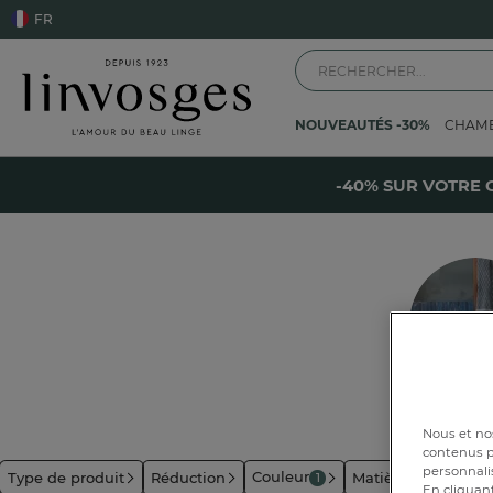
FR
NOUVEAUTÉS -30%
CHAM
Accueil
La salle de bain
Tapis de bain
Tapis de bain orange
-
-40% SUR VOTRE 
Nuances d
Nous et nos
contenus pe
personnalis
Couleur
Type de produit
Réduction
Matière
Inspirat
1
En cliquant