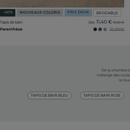
-40%
PRIX DOUX
NOUVEAUX COLORIS
BRODABLE
11,40 €
Tapis de bain
Dès
19,00 €
Parenthèse
22 coloris
TAPIS DE BAIN BLEU
TAPIS DE BAIN ROSE