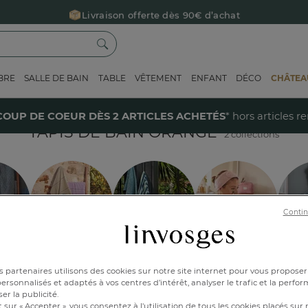
Livraison offerte dès 90€ d’achat
Retour offert avec Colissimo* !
Payez en 3x ou 4x sans frais avec Alma
BRE
SALLE DE BAIN
TABLE
VÊTEMENT
ENFANT
DÉCO
CHÂTEAU
Le parrainage Linvosges : offrez 15€, recevez 15€ !
Je découvre
40% sur votre coup de coeur
dès 2 articles achetés !
J'en profi
COUP DE COEUR DÈS 2 ARTICLES ACHETÉS
* hors articles r
TAPIS DE BAIN ORANGE
2 collections
Contin
e bleu
Flânerie en
La géométrie
Instants pour soi
Voir 
Provence
donne le rythme
am
 partenaires utilisons des cookies sur notre site internet pour vous proposer
rsonnalisés et adaptés à vos centres d’intérêt, analyser le trafic et la perfor
er la publicité.
ion
Style
Taille
 sur « Accepter », vous consentez à l'utilisation de tous les cookies placés sur 