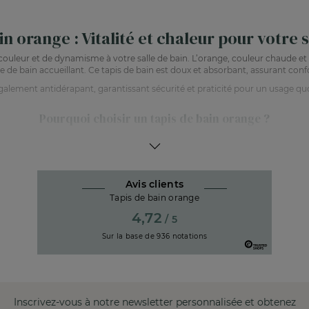
in orange : Vitalité et chaleur pour votre s
ouleur et de dynamisme à votre salle de bain. L’orange, couleur chaude et 
 de bain accueillant. Ce tapis de bain est doux et absorbant, assurant confor
également antidérapant, garantissant sécurité et praticité pour un usage qu
Pourquoi choisir un tapis de bain orange ?
vitalité à votre salle de bain. En plus de son aspect joyeux, le tapis de bain o
 parfait pour ceux qui souhaitent une salle de bain pleine de couleur et de car
Avis clients
omment styliser votre salle de bain avec un tapis orange
Tapis de bain orange
éments neutres pour équilibrer la couleur ou avec des accessoires assortis
4,72
/ 5
tre collection de tapis de bain orange pour une salle de bain chaleureuse 
Sur la base de
936
notations
Inscrivez-vous à notre newsletter personnalisée et obtenez