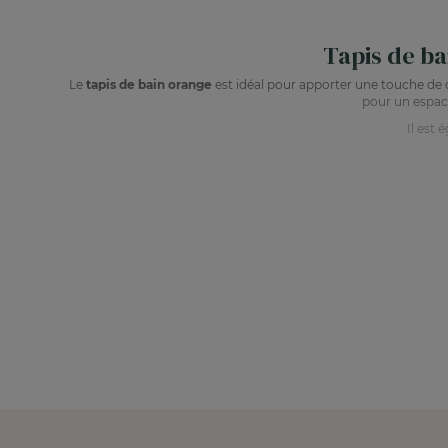
Tapis de ba
Le
tapis de bain orange
est idéal pour apporter une touche de c
pour un espace
Il est 
L’orange apporte de la chaleur et de la 
Il est
C
Associez-le avec des él
Découvrez no