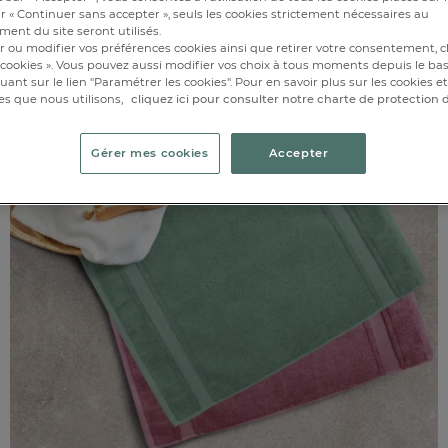
r « Continuer sans accepter », seuls les cookies strictement nécessaires au
ent du site seront utilisés.
r ou modifier vos préférences cookies ainsi que retirer votre consentement, cl
cookies ». Vous pouvez aussi modifier vos choix à tous moments depuis le ba
iquant sur le lien "Paramétrer les cookies". Pour en savoir plus sur les cookies 
es que nous utilisons,
cliquez ici pour consulter notre charte de protection
Gérer mes cookies
Accepter