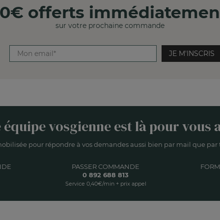
10€ offerts immédiatemen
sur votre prochaine commande
JE M'INSCRIS
 équipe vosgienne est là pour vous a
obilisée pour répondre à vos demandes aussi bien par mail que par t
NDE
PASSER COMMANDE
FORM
0 892 688 813
Service 0,40€/min + prix appel