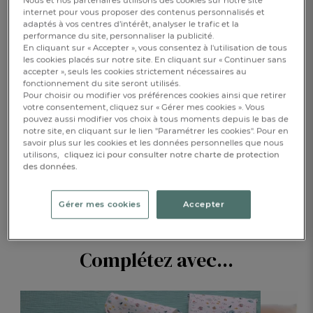
Nous et nos partenaires utilisons des cookies sur notre site
Disponible
internet pour vous proposer des contenus personnalisés et
adaptés à vos centres d’intérêt, analyser le trafic et la
performance du site, personnaliser la publicité.
En cliquant sur « Accepter », vous consentez à l'utilisation de tous
les cookies placés sur notre site. En cliquant sur « Continuer sans
1
AJOUTER AU PANIER
accepter », seuls les cookies strictement nécessaires au
fonctionnement du site seront utilisés.
Pour choisir ou modifier vos préférences cookies ainsi que retirer
RÉSERVER EN BOUTIQUE
votre consentement, cliquez sur « Gérer mes cookies ». Vous
pouvez aussi modifier vos choix à tous moments depuis le bas de
notre site, en cliquant sur le lien "Paramétrer les cookies". Pour en
savoir plus sur les cookies et les données personnelles que nous
DESCRIPTION
utilisons,
cliquez ici pour consulter notre charte de protection
des données.
DÉTAILS
Gérer mes cookies
Accepter
Complétez avec...