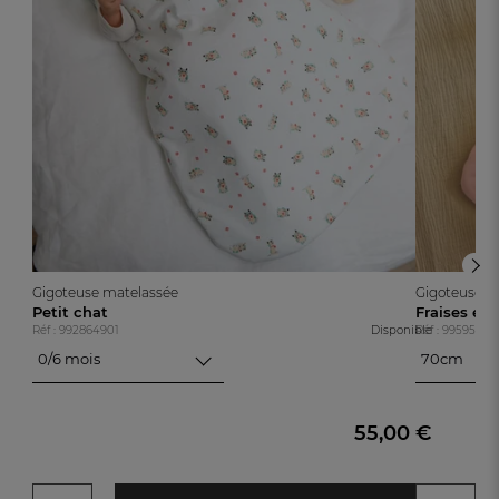
Gigoteuse matelassée
Gigoteuse m
Petit chat
Fraises et
Réf : 992864901
Disponible
Réf : 99595420
0/6 mois
70cm
0/6 mois
70cm
6/18 mois
90cm
55,00 €