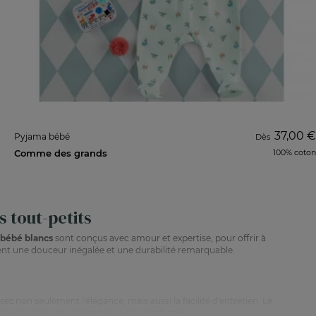
37,00 €
Pyjama bébé
Dès
Comme des grands
100% coton
 tout-petits
bébé blancs
sont conçus avec amour et expertise, pour offrir à
ssent une douceur inégalée et une durabilité remarquable.
z non seulement l'élégance, mais aussi la facilité d'entretien. Le
nues variées et stylées pour votre petit ange.