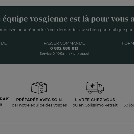
 équipe vosgienne est là pour vous a
obilisée pour répondre à vos demandes aussi bien par mail que par t
NDE
PASSER COMMANDE
FORM
0 892 688 813
Service 0,40€/min + prix appel
RAIS
PRÉPARÉE AVEC SOIN
LIVRÉE
CHEZ VOUS
al
par notre équipe des Vosges
ou en Colissimo Retrait
30 jo