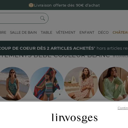
Livraison offerte dès 90€ d’achat
Retour offert avec Colissimo* !
Payez en 3x ou 4x sans frais avec Alma
BRE
SALLE DE BAIN
TABLE
VÊTEMENT
ENFANT
DÉCO
CHÂTEAU
Le parrainage Linvosges : offrez 15€, recevez 15€ !
Je découvre
bé blanc
40% sur votre coup de coeur
dès 2 articles achetés !
J'en profi
COUP DE COEUR DÈS 2 ARTICLES ACHETÉS
* hors articles r
ÊTEMENTS BÉBÉ COULEUR BLANC
8 collec
ous le ciel des
Escapade en bord
Ciutadella : l’art
Cap sur
vacances
de mer
floral à fleur de
l’Atlantique
Contin
lit
ion
Style
Taille
Pour qui ?