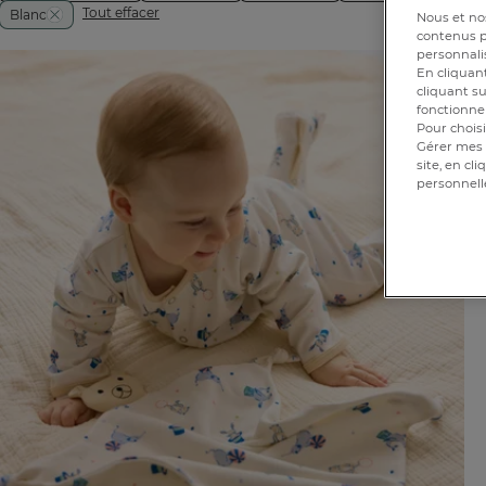
Tout effacer
Blanc
Nous et nos
contenus pe
personnalis
En cliquant
cliquant su
fonctionnem
Pour choisi
Gérer mes 
site, en cl
personnell