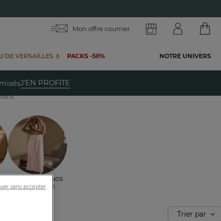
Mon offre courrier
 DE VERSAILLES 🌷
PACKS -50%
NOTRE UNIVERS
te
J'EN PROFITE
emisés
tions
Voir toutes nos
ambiances
uer sans accepter
Trier par