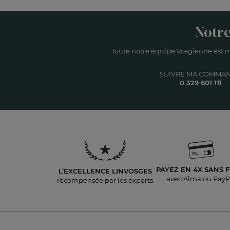
Notre
Toute notre équipe Vosgienne est m
SUIVRE MA COMMA
0 329 601 111
PAYEZ EN 4X
SANS F
L’EXCELLENCE LINVOSGES
avec Alma ou PayP
récompensée par les experts