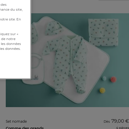
 des
mance du site,
notre site. En
iquez sur «
s de notre
et les données
 des données.
79,00 €
Set nomade
Dès
Comme des grands
4 pièces