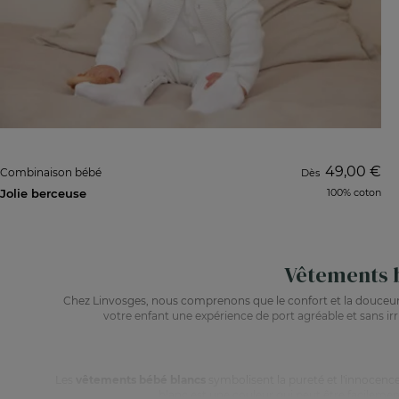
49,00 €
Combinaison bébé
Dès
Jolie berceuse
100% coton
Vêtements b
Chez Linvosges, nous comprenons que le confort et la douceur
votre enfant une expérience de port agréable et sans irr
Les
vêtements bébé blancs
symbolisent la pureté et l'innocence
blanc est une couleur qui peut être facilemen