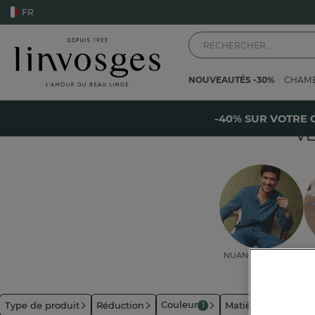
FR
NOUVEAUTÉS -30%
CHAM
Accueil
Les vêtements
Enfant et bébé
Vêtement bébé
Vêtement bé
-
-40% SUR VOTRE 
V
Nuances de bleu
S
Couleur
Type de produit
Réduction
Matière
Inspirat
1