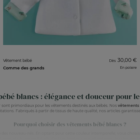
30,00 €
Vêtement bébé
Dès
Comme des grands
En polaire
ébé blancs : élégance et douceur pour les
 sont primordiaux pour les vêtements destinés aux bébés. Nos
vêtements 
itations. Fabriqués à partir de tissus de haute qualité, nos articles garanti
Pourquoi choisir des vêtements bébé blancs ?
 des nouveau-nés. En optant pour cette couleur intemporelle, vous choisisse
t associée à une multitude d'autres teintes, permettant ainsi de créer des te