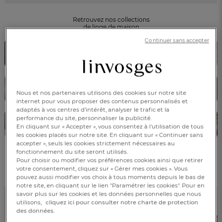
Retrouvez nos collections
de linge de maison
Continuer sans accepter
LINGE DE LIT
LINGE DE BAIN
LINGE DE TABLE
VÊTEMENTS
Nous et nos partenaires utilisons des cookies sur notre site
internet pour vous proposer des contenus personnalisés et
adaptés à vos centres d’intérêt, analyser le trafic et la
performance du site, personnaliser la publicité.
ENFANTS
DÉCORATION
En cliquant sur « Accepter », vous consentez à l'utilisation de tous
les cookies placés sur notre site. En cliquant sur « Continuer sans
accepter », seuls les cookies strictement nécessaires au
fonctionnement du site seront utilisés.
Pour choisir ou modifier vos préférences cookies ainsi que retirer
Découvrez nos best-sellers !
votre consentement, cliquez sur « Gérer mes cookies ». Vous
FR
DE
AT
pouvez aussi modifier vos choix à tous moments depuis le bas de
BE
CH
notre site, en cliquant sur le lien "Paramétrer les cookies". Pour en
savoir plus sur les cookies et les données personnelles que nous
utilisons,
cliquez ici pour consulter notre charte de protection
des données.