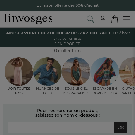
Livraison offerte dès 90€ d’achat
Retour offert avec Colissimo* !
Payez en 3x ou 4x sans frais avec Alma
Accueil
Les vêtements
Femme
Chausson femme
-40% SUR VOTRE COUP DE COEUR DÈS 2 ARTICLES ACHETÉS
* hors
Le parrainage Linvosges : offrez 15€, recevez 15€ !
Je
articles remisés
découvre
CHAUSSON FEMME
J'EN PROFITE
-40% sur votre coup de coeur
dès 2 articles achetés !
J'en
profite
0 collection
Voir toutes
Nuances de
Sous le ciel
Escapade en
Ciutad
nos
bleu
des vacances
bord de mer
l’art f
ambiances
fleur 
Pour rechercher un produit,
saisissez son nom ci-dessous :
OK