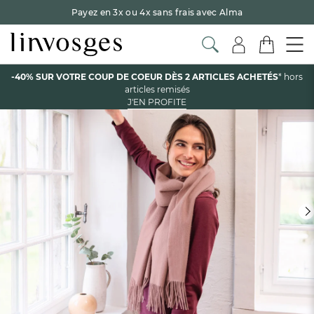
Payez en 3x ou 4x sans frais avec Alma
Le parrainage Linvosges : offrez 15€, recevez 15€ !
Je
découvre
-40% sur votre coup de coeur
dès 2 articles achetés !
J'en
profite
Voir tous les produits de la catégorie
-40% SUR VOTRE COUP DE COEUR DÈS 2 ARTICLES ACHETÉS
* hors
articles remisés
J'EN PROFITE