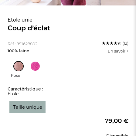
Etole unie
Coup d’éclat
(12)
Réf : 991628802
100% laine
En savoir +
Rose
Caractéristique :
Etole
FR
DE
AT
Taille unique
BE
CH
79,00 €
Disponible