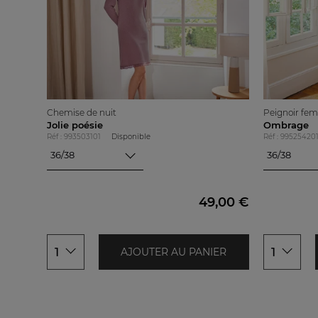
Chemise de nuit
Peignoir fe
Jolie poésie
Ombrage
Réf : 993503101
Disponible
Réf : 99525420
36/38
36/38
36/38
36/38
40/42
40/42
44/46
44/46
49,00 €
48/50
48/50
1
1
AJOUTER AU PANIER