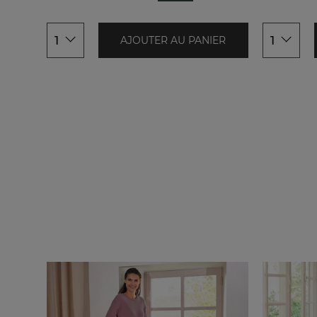
48/50
48/50
1
1
AJOUTER AU PANIER