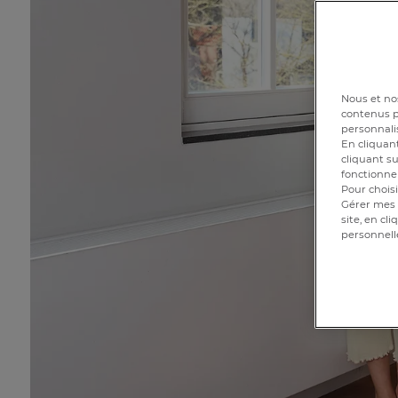
Nous et nos
contenus pe
personnalis
En cliquant
cliquant su
fonctionnem
Pour choisi
Gérer mes 
site, en cl
personnell