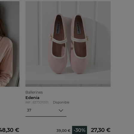
Ballerines
Edenia
Réf : 837301001
Disponible
37
37
38
39
48,30 €
27,30 €
-30%
39,00 €