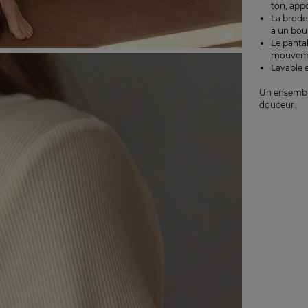
ton, appo
La broder
à un bou
Le pantal
mouvem
Lavable e
Un ensemble
douceur.