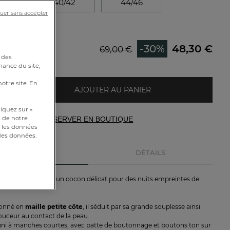
38
40/42
44/46
uer sans accepter
50
-30%
48,30 €
69,00 €
e
 des
mance du site,
notre site. En
AJOUTER AU PANIER
iquez sur «
s de notre
RÉSERVER EN BOUTIQUE
et les données
 des données.
DESCRIPTION
DÉTAILS
court Edenia
offre un cocon délicat pour des nuits empreintes de
ionné en
maille petite côte
, il séduit par sa grande souplesse ainsi
ouceur au contact de la peau.
uni à manches courtes, avec patte de boutonnage et boutons ton sur