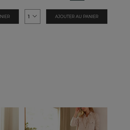
40
1
NIER
AJOUTER AU PANIER