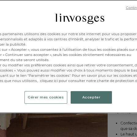
36/
Contin
48/
Disponibl
 partenaires utilisons des cookies sur notre site internet pour vous proposer
rsonnalisés et adaptés à vos centres d’intérêt, analyser le trafic et la perfor
er la publicité.
 sur « Accepter », vous consentez à l'utilisation de tous les cookies placés sur 
1
r « Continuer sans accepter », seuls les cookies strictement nécessaires au
ent du site seront utilisés.
r ou modifier vos préférences cookies ainsi que retirer votre consentement, cl
cookies ». Vous pouvez aussi modifier vos choix à tous moments depuis le ba
iquant sur le lien "Paramétrer les cookies". Pour en savoir plus sur les cookies 
es que nous utilisons,
cliquez ici pour consulter notre charte de protection
Gérer mes cookies
Accepter
Le
pyjama 
féminité.
Confect
que sa d
Le haut 