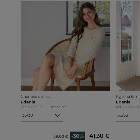
Chemise de nuit
Pyjama fem
Edenia
Edenia
Réf : 837332201
Disponible
Réf : 837311401
36/38
36/38
36/38
36/38
40/42
40/42
44/46
44/46
41,30 €
-30%
59,00 €