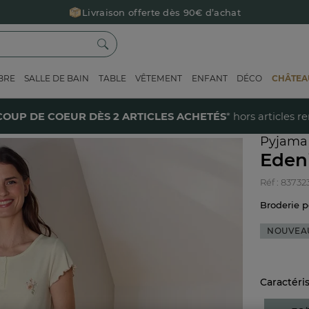
Livraison offerte dès 90€ d’achat
Retour offert avec Colissimo* !
Payez en 3x ou 4x sans frais avec Alma
BRE
SALLE DE BAIN
TABLE
VÊTEMENT
ENFANT
DÉCO
CHÂTEAU
Le parrainage Linvosges : offrez 15€, recevez 15€ !
Je découvre
40% sur votre coup de coeur
dès 2 articles achetés !
J'en profi
COUP DE COEUR DÈS 2 ARTICLES ACHETÉS
* hors articles r
Pyjama
Eden
Réf : 83732
Broderie 
NOUVEA
Caractéri