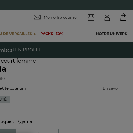
Mon offre courrier
 DE VERSAILLES 🌷
PACKS -50%
NOTRE UNIVERS
te
J'EN PROFITE
emisés
 court femme
ia
3101
petite côte uni
En savoir +
UTÉ
stique :
Pyjama