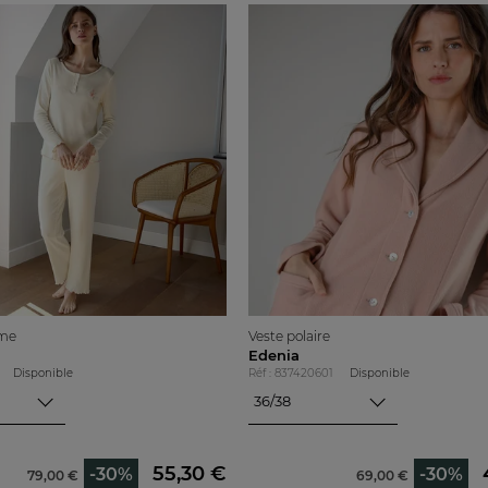
me
Veste polaire
Edenia
Disponible
Réf : 837420601
Disponible
36/38
36/38
40/42
44/46
55,30 €
-30%
-30%
79,00 €
69,00 €