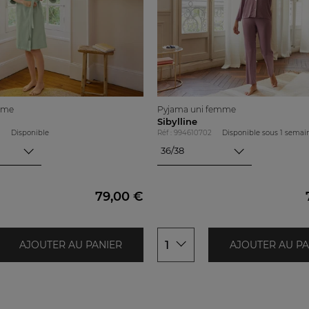
mme
Pyjama uni femme
Sibylline
1
Disponible
Réf : 994610702
Disponible sous
1 semai
36/38
36/38
40/42
44/46
79,00 €
48/50
1
AJOUTER AU PANIER
AJOUTER AU PA