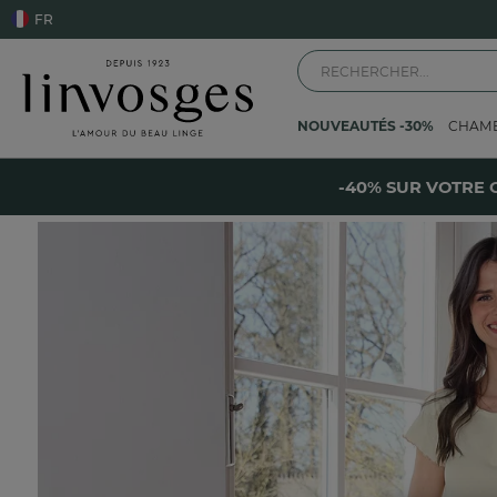
FR
NOUVEAUTÉS -30%
CHAM
Accueil
Les vêtements
Femme
Pyjama femme
Edenia
-
-40% SUR VOTRE 