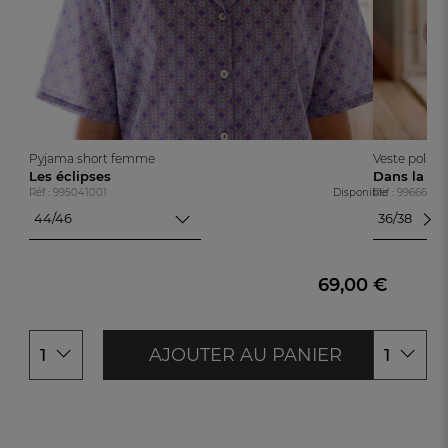
Pyjama short femme
Veste polair
Les éclipses
Dans la la
Réf : 995041001
Disponible
Réf : 99666600
44/46
36/38
36/38
40/42
40/42
44/46
44/46
69,00 €
48/50
48/50
AJOUTER AU PANIER
1
1