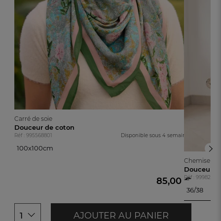
Carré de soie
Douceur de coton
Réf : 995568801
Disponible sous
4 semaines
100x100cm
100x100cm
Chemise de 
Douceur d
Réf : 99982760
85,00 €
36/38
36/38
40/42
AJOUTER AU PANIER
1
44/46