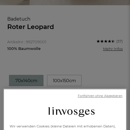
Badetuch
Roter Leopard
(57)
Artikelnr.: 992709001
100% Baumwolle
Mehr Infos
70x140cm
100x150cm
€ 29,-
Fortfahren ohne Akzeptieren
FR
DE
AT
BE
CH
Lieferbar innerhalb von
11 Wochen
Wir verwenden Cookies (kleine Dateien mit erhobenen Daten),