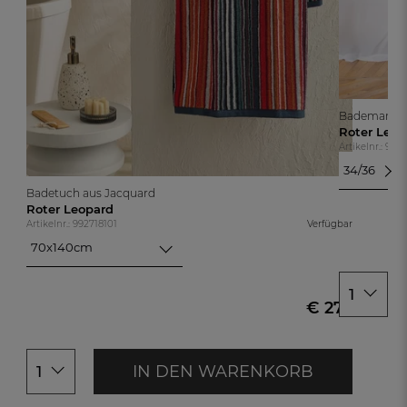
Bademantel 
Roter Leop
Artikelnr.: 99
34/36
34/36
Badetuch aus Jacquard
38/40
Roter Leopard
Artikelnr.: 992718101
Verfügbar
42/44
46/48
70x140cm
70x140cm
50/52
100x150cm
54/56
1
€ 27,-
IN DEN WARENKORB
1