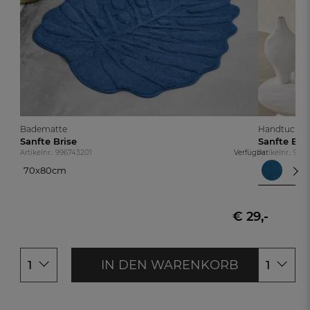
Badematte
Handtuch
Sanfte Brise
Sanfte Bri
Artikelnr.: 996743201
Verfügbar
Artikelnr.: 99
70x80cm
Koba
70x80cm
Kob
Wei
€ 29,-
IN DEN WARENKORB
1
1