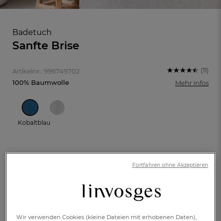
Badetuch
Sanfte Brise
(11)
Artikelnr.: 996749702
100% Baumwolle
Mehr Infos
Kobaltblau
70x140cm
100x150cm
Fortfahren ohne Akzeptieren
FR
DE
AT
BE
CH
€ 30,-
Verfügbar
Wir verwenden Cookies (kleine Dateien mit erhobenen Daten),