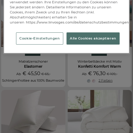
verwendet werden. Ihre Einstellungen zu den Cookies können
Sie jederzeit ändern. Detaillierte Informationen zu unseren
Cookies, ihrem Zweck und zu Ihren Rechten (inkl.
Abschaltmöglichkeiten) erhalten Sie in
unseren
https://www.linvosges.com/de/datenschutzbestimmungen.
Cookie-Einstellungen
Alle Cookies akzeptieren
-30%
-30%
Matratzenschoner
Winterbettdecke mit Motiv
Elastomer
Konfetti Komfort Warm
€ 45,50
€ 76,30
Ab
€ 65,-
Ab
€ 109,-
Schlingenfrottee aus 100% Baumwolle
2 Farben