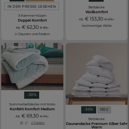
IN DER PRESSE GESEHEN
Bettdecke
Wollkomfort
3-Kammer-Kissen
€ 153,30
Ab
€ 219,-
Doppel-Komfort
hochwertige Wolle
€ 62,30
Ab
€ 89,-
in Daunen und Federn
-30%
FR
DE
AT
Sommerbettdecke mit Motiv
BE
CH
Konfetti Komfort Medium
-30%
NEU
€ 69,30
Ab
€ 99,-
Bettdecke
2 Farben
Daunendecke Premium Silber Sehr
Warm