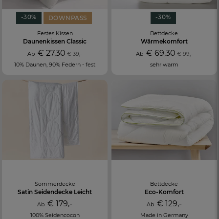
-30%
-30%
DOWNPASS
Festes Kissen
Bettdecke
Daunenkissen Classic
Wärmekomfort
€ 27,30
€ 69,30
Ab
€ 39,-
Ab
€ 99,-
10% Daunen, 90% Federn - fest
sehr warm
Sommerdecke
Bettdecke
Satin Seidendecke Leicht
Eco-Komfort
€ 179,-
€ 129,-
Ab
Ab
100% Seidencocon
Made in Germany