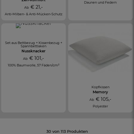
Daunen und Federn
€ 21,-
Ab
Anti-Milben- & Anti-Mücken-Schutz
Set aus Bettbezug + Kissenbezug +
Spannbettlaken
Nussknacker
€ 101,-
Ab
100% Baumwolle, 57 Fäden/cm²
Kopfkissen
Memory
€ 105,-
Ab
Polyester
30 von 113 Produkten