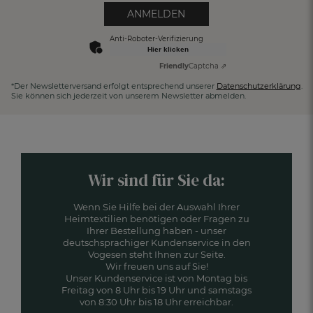
ANMELDEN
Anti-Roboter-Verifizierung
Hier klicken
Friendly
Captcha ⇗
*Der Newsletterversand erfolgt entsprechend unserer
Datenschutzerklärung
.
Sie können sich jederzeit von unserem Newsletter abmelden.
Wir sind für Sie da:
Wenn Sie Hilfe bei der Auswahl Ihrer
Heimtextilien benötigen oder Fragen zu
Ihrer Bestellung haben - unser
deutschsprachiger Kundenservice in den
Vogesen steht Ihnen zur Seite.
Wir freuen uns auf Sie!
Unser Kundenservice ist von Montag bis
Freitag von 8 Uhr bis 19 Uhr und samstags
von 8:30 Uhr bis 18 Uhr erreichbar.