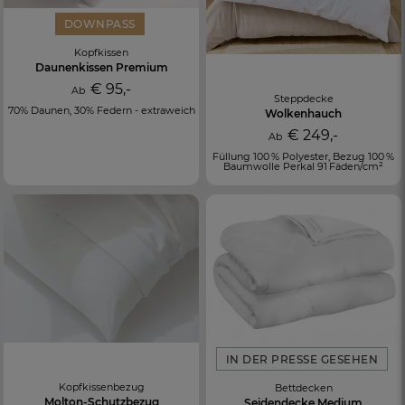
DOWNPASS
Kopfkissen
Daunenkissen Premium
€ 95,-
Ab
Steppdecke
70% Daunen, 30% Federn - extraweich
Wolkenhauch
€ 249,-
Ab
Füllung 100 % Polyester, Bezug 100 %
Baumwolle Perkal 91 Fäden/cm²
IN DER PRESSE GESEHEN
Kopfkissenbezug
Bettdecken
Molton-Schutzbezug
Seidendecke Medium