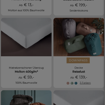
€ 13,-
€ 199,-
Ab
Ab
Molton aus 100% Baumwolle
Seidenkokons
DOWNPASS
Matratzenschoner Überzug
Decke
Molton 400g/m²
Reiselust
€ 59,-
€ 139,-
Ab
Ab
100% Baumwolle
3 Farben