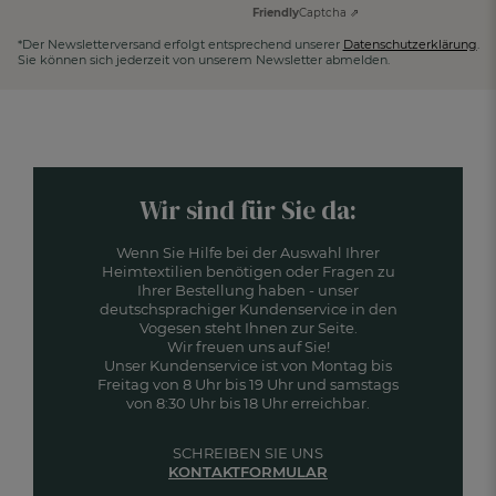
Friendly
Captcha ⇗
*Der Newsletterversand erfolgt entsprechend unserer
Datenschutzerklärung
.
Sie können sich jederzeit von unserem Newsletter abmelden.
Wir sind für Sie da:
Wenn Sie Hilfe bei der Auswahl Ihrer
Heimtextilien benötigen oder Fragen zu
Ihrer Bestellung haben - unser
deutschsprachiger Kundenservice in den
Vogesen steht Ihnen zur Seite.
Wir freuen uns auf Sie!
Unser Kundenservice ist von Montag bis
Freitag von 8 Uhr bis 19 Uhr und samstags
von 8:30 Uhr bis 18 Uhr erreichbar.
SCHREIBEN SIE UNS
KONTAKTFORMULAR