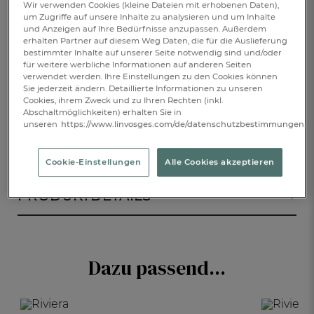
Wir verwenden Cookies (kleine Dateien mit erhobenen Daten),
€ 70,-
um Zugriffe auf unsere Inhalte zu analysieren und um Inhalte
und Anzeigen auf Ihre Bedürfnisse anzupassen. Außerdem
erhalten Partner auf diesem Weg Daten, die für die Auslieferung
Verfügbar
bestimmter Inhalte auf unserer Seite notwendig sind und/oder
für weitere werbliche Informationen auf anderen Seiten
verwendet werden. Ihre Einstellungen zu den Cookies können
Sie jederzeit ändern. Detaillierte Informationen zu unseren
1
IN DEN WARENKORB
Cookies, ihrem Zweck und zu Ihren Rechten (inkl.
Abschaltmöglichkeiten) erhalten Sie in
unseren
https://www.linvosges.com/de/datenschutzbestimmungen.
BESCHREIBUNG
Cookie-Einstellungen
Alle Cookies akzeptieren
PRODUKTDETAILS
Dazu passend...