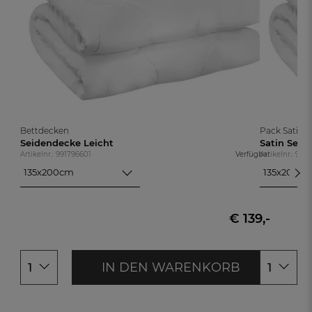
Bettdecken
Pack Satin
Seidendecke Leicht
Satin Seid
Artikelnr.: 991796601
Verfügbar
Artikelnr.: 99
135x200cm
135x200c
135x200cm
135x200c
155x200cm
155x200c
155x220cm
155x220cm
€ 139,-
200x200cm
200x200c
IN DEN WARENKORB
1
1