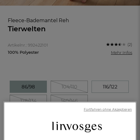
Fleece-Bademantel Reh
Tierwelten
(2)
Artikelnr.: 992422101
100% Polyester
Mehr Infos
86/98
104/110
116/122
128/134
140/146
FR
DE
AT
Fortfahren ohne Akzeptieren
BE
CH
Eine Stickerei hinzufügen
€ 49,-