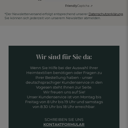
Friendly
Captcha ⇗
*Der Newsletterversand erfolgt entsprechend unserer
Datenschutzerklärung
.
Sie können sich jederzeit von unserem Newsletter abmelden.
Wir sind für Sie da:
Wenn Sie Hilfe bei der Auswahl Ihrer
Heimtextilien benötigen oder Fragen zu
Ihrer Bestellung haben - unser
deutschsprachiger Kundenservice in den
Vogesen steht Ihnen zur Seite.
Wir freuen uns auf Sie!
Unser Kundenservice ist von Montag bis
Freitag von 8 Uhr bis 19 Uhr und samstags
von 8:30 Uhr bis 18 Uhr erreichbar.
SCHREIBEN SIE UNS
KONTAKTFORMULAR