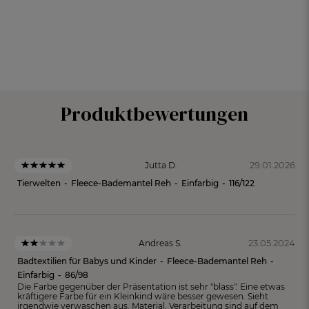
Produktbewertungen
29.01.2026
Jutta D.
Tierwelten
-
Fleece-Bademantel Reh
-
Einfarbig
-
116/122
23.05.2024
Andreas S.
Badtextilien für Babys und Kinder
-
Fleece-Bademantel Reh
-
Einfarbig
-
86/98
Die Farbe gegenüber der Präsentation ist sehr "blass". Eine etwas
kräftigere Farbe für ein Kleinkind wäre besser gewesen. Sieht
irgendwie verwaschen aus. Material, Verarbeitung sind auf dem