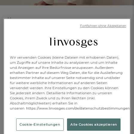
Hose
Wolkengedicht
Fortfahren ohne Akzeptieren
(3)
Artikelnr.: 994982702
aus Strick
Mehr Infos
Wir verwenden Cookies (kleine Dateien mit erhobenen Daten),
um Zugriffe auf unsere Inhalte zu analysieren und um Inhalte
und Anzeigen auf Ihre Bedürfnisse anzupassen. Außerdem
erhalten Partner auf diesem Weg Daten, die für die Auslieferung
bestimmter Inhalte auf unserer Seite notwendig sind und/oder
34/36
für weitere werbliche Informationen auf anderen Seiten
verwendet werden. Ihre Einstellungen zu den Cookies können
Sie jederzeit ändern. Detaillierte Informationen zu unseren
€ 39,-
Cookies, ihrem Zweck und zu Ihren Rechten (inkl.
Abschaltmöglichkeiten) erhalten Sie in
FR
DE
AT
unseren
https://www.linvosges.com/de/datenschutzbestimmungen.
BE
CH
Ausverkauft
Cookie-Einstellungen
Alle Cookies akzeptieren