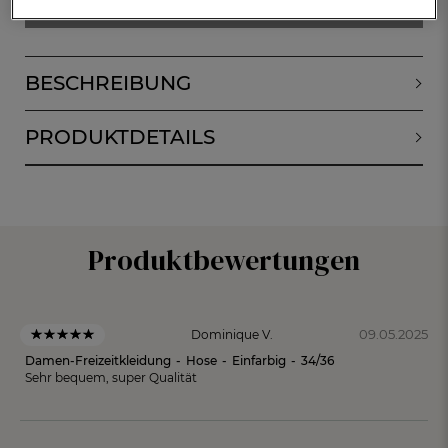
ALERT BEI VORRAT
BESCHREIBUNG
PRODUKTDETAILS
Produktbewertungen
09.05.2025
Dominique V.
Damen-Freizeitkleidung
-
Hose
-
Einfarbig
-
34/36
Sehr bequem, super Qualität