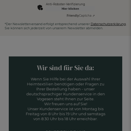
Anti-Roboter-Verifizierung
Hier klicken
Friendly
Captcha ⇗
*Der Newsletterversand erfolgt entsprechend unserer
Datenschutzerklärung
.
Sie können sich jederzeit von unserem Newsletter abmelden.
Wir sind für Sie da:
Wenn Sie Hilfe bei der Auswahl Ihrer
Heimtextilien benötigen oder Fragen zu
Ihrer Bestellung haben - unser
deutschsprachiger Kundenservice in den
Vogesen steht Ihnen zur Seite.
Wir freuen uns auf Sie!
Unser Kundenservice ist von Montag bis
Freitag von 8 Uhr bis 19 Uhr und samstags
von 8:30 Uhr bis 18 Uhr erreichbar.