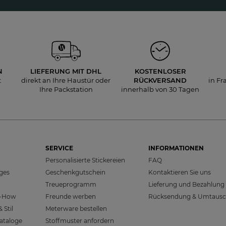
N
LIEFERUNG
MIT DHL
KOSTENLOSER
t
direkt an Ihre Haustür oder
RÜCKVERSAND
in Fr
Ihre Packstation
innerhalb von 30 Tagen
SERVICE
INFORMATIONEN
Personalisierte Stickereien
FAQ
sges
Geschenkgutschein
Kontaktieren Sie uns
Treueprogramm
Lieferung und Bezahlung
w-How
Freunde werben
Rücksendung & Umtaus
 Stil
Meterware bestellen
ataloge
Stoffmuster anfordern