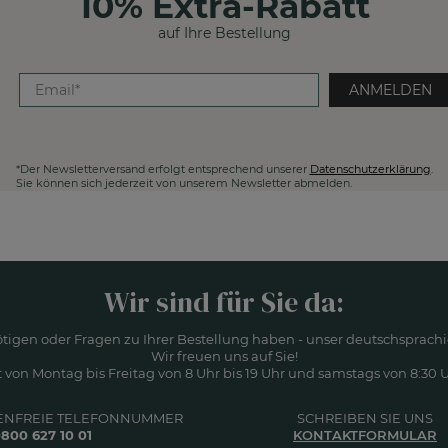
10% Extra-Rabatt
auf Ihre Bestellung
ANMELDEN
*Der Newsletterversand erfolgt entsprechend unserer
Datenschutzerklärung
.
Sie können sich jederzeit von unserem Newsletter abmelden.
Wir sind für Sie da:
ötigen oder Fragen zu Ihrer Bestellung haben - unser deutschsprachi
Wir freuen uns auf Sie!
 von Montag bis Freitag von 8 Uhr bis 19 Uhr und samstags von 8:30 Uh
ENFREIE TELEFONNUMMER
SCHREIBEN SIE UNS
800 627 10 01
KONTAKTFORMULAR