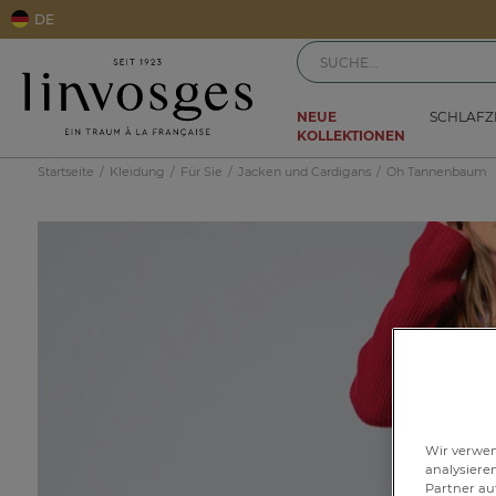
DE
NEUE
SCHLAF
KOLLEKTIONEN
Startseite
Kleidung
Für Sie
Jacken und Cardigans
Oh Tannenbaum
Wir verwen
analysiere
Partner au