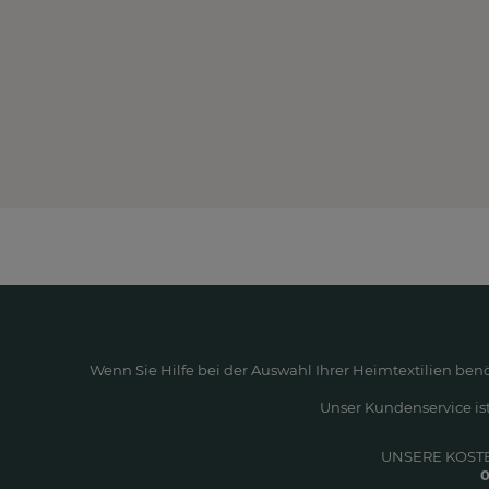
Wenn Sie Hilfe bei der Auswahl Ihrer Heimtextilien ben
Unser Kundenservice ist
UNSERE KOST
0