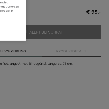
48
wendet
formationen zu
€ 95,-
ten Sie in
ft
ALERT BEI VORRAT
BESCHREIBUNG
PRODUKTDETAILS
in Rot, lange Ärmel, Bindegürtel, Länge: ca. 78 cm.