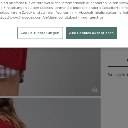
46/
sind und/oder für weitere werbliche Informationen auf anderen Seiten ver
re Einstellungen zu den Cookies können Sie jederzeit ändern. Detaillierte In
okies, ihrem Zweck und zu Ihren Rechten (inkl. Abschaltmöglichkeiten) erhal
Ausverkau
ttps://www.linvosges.com/de/datenschutzbestimmungen.htm
Cookie-Einstellungen
Alle Cookies akzeptieren
Strickjacke 