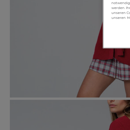
notwendig 
werden. Ih
unseren Co
unseren
h