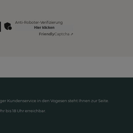
Anti-Roboter-Verifizierung
Hier klicken
Friendly
Captcha ⇗
ger Kundenservice in den Vogesen steht Ihnen zur Seite.
r bis 18 Uhr erreichbar.