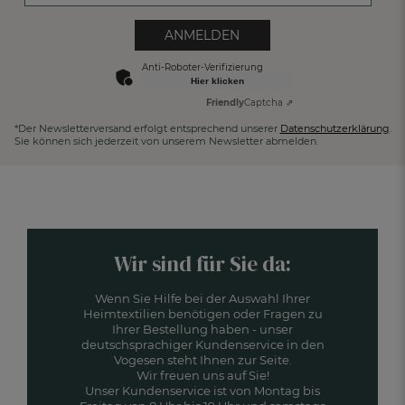
ANMELDEN
Anti-Roboter-Verifizierung
Hier klicken
Friendly
Captcha ⇗
*Der Newsletterversand erfolgt entsprechend unserer
Datenschutzerklärung
.
Sie können sich jederzeit von unserem Newsletter abmelden.
Wir sind für Sie da:
Wenn Sie Hilfe bei der Auswahl Ihrer
Heimtextilien benötigen oder Fragen zu
Ihrer Bestellung haben - unser
deutschsprachiger Kundenservice in den
Vogesen steht Ihnen zur Seite.
Wir freuen uns auf Sie!
Unser Kundenservice ist von Montag bis