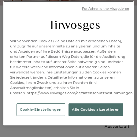
Fortfahren ohne Akzeptieren
Nachthemd - ärmellos
Bougainvillea
Wir verwenden Cookies (kleine Dateien mit erhobenen Daten),
Mehr Infos
Artikelnr.: 991901701
um Zugriffe auf unsere Inhalte zu analysieren und um Inhalte
mit
und Anzeigen auf Ihre Bedürfnisse anzupassen. Außerdem
perlmuttfarbenen
erhalten Partner auf diesem Weg Daten, die für die Auslieferung
Knöpfen
bestimmter Inhalte auf unserer Seite notwendig sind und/oder
für weitere werbliche Informationen auf anderen Seiten
verwendet werden. Ihre Einstellungen zu den Cookies können
Sie jederzeit ändern. Detaillierte Informationen zu unseren
Eigenschaften:
Cookies, ihrem Zweck und zu Ihren Rechten (inkl.
Nachthemd ärmellos
Abschaltmöglichkeiten) erhalten Sie in
unseren
https://www.linvosges.com/de/datenschutzbestimmungen.
34/36
38/40
46/48
FR
DE
AT
Cookie-Einstellungen
Alle Cookies akzeptieren
€ 59,-
BE
CH
Ausverkauft